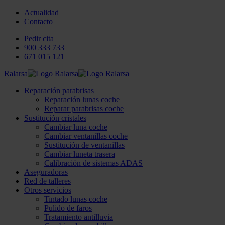
Actualidad
Contacto
Pedir cita
900 333 733
671 015 121
Ralarsa
Reparación parabrisas
Reparación lunas coche
Reparar parabrisas coche
Sustitución cristales
Cambiar luna coche
Cambiar ventanillas coche
Sustitución de ventanillas
Cambiar luneta trasera
Calibración de sistemas ADAS
Aseguradoras
Red de talleres
Otros servicios
Tintado lunas coche
Pulido de faros
Tratamiento antilluvia