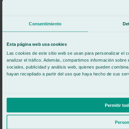
Política de cookies
Llama gratis
Pedir cita
Te llamamos
Consentimiento
Det
Sin compromiso
671 015 121
Escríbenos
900 333 733
Esta página web usa cookies
ATENCIÓN 24/7
Contáctanos
Las cookies de este sitio web se usan para personalizar el c
analizar el tráfico. Además, compartimos información sobre 
sociales, publicidad y análisis web, quienes pueden combina
hayan recopilado a partir del uso que haya hecho de sus serv
Permitir tod
Person