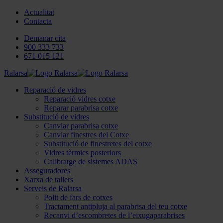
Actualitat
Contacta
Demanar cita
900 333 733
671 015 121
Ralarsa
Reparació de vidres
Reparació vidres cotxe
Reparar parabrisa cotxe
Substitució de vidres
Canviar parabrisa cotxe
Canviar finestres del Cotxe
Substitució de finestretes del cotxe
Vidres tèrmics posteriors
Calibratge de sistemes ADAS
Asseguradores
Xarxa de tallers
Serveis de Ralarsa
Polit de fars de cotxes
Tractament antipluja al parabrisa del teu cotxe
Recanvi d’escombretes de l’eixugaparabrises