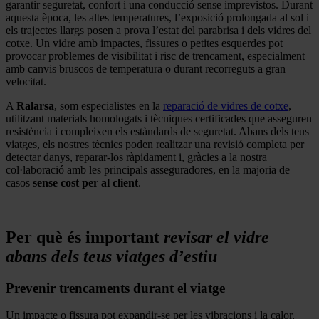
garantir seguretat, confort i una conducció sense imprevistos. Durant
aquesta època, les altes temperatures, l’exposició prolongada al sol i
els trajectes llargs posen a prova l’estat del parabrisa i dels vidres del
cotxe. Un vidre amb impactes, fissures o petites esquerdes pot
provocar problemes de visibilitat i risc de trencament, especialment
amb canvis bruscos de temperatura o durant recorreguts a gran
velocitat.
A
Ralarsa
, som especialistes en la
reparació de vidres de cotxe
,
utilitzant materials homologats i tècniques certificades que asseguren
resistència i compleixen els estàndards de seguretat. Abans dels teus
viatges, els nostres tècnics poden realitzar una revisió completa per
detectar danys, reparar-los ràpidament i, gràcies a la nostra
col·laboració amb les principals asseguradores, en la majoria de
casos
sense cost per al client
.
.
Per què és important
revisar el vidre
abans dels teus viatges d’estiu
Prevenir trencaments durant el viatge
Un impacte o fissura pot expandir-se per les vibracions i la calor,