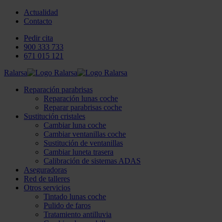
Actualidad
Contacto
Pedir cita
900 333 733
671 015 121
Ralarsa
Reparación parabrisas
Reparación lunas coche
Reparar parabrisas coche
Sustitución cristales
Cambiar luna coche
Cambiar ventanillas coche
Sustitución de ventanillas
Cambiar luneta trasera
Calibración de sistemas ADAS
Aseguradoras
Red de talleres
Otros servicios
Tintado lunas coche
Pulido de faros
Tratamiento antilluvia