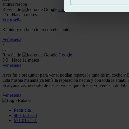
andres rascon
Reseña de
Google
5
/5
·
Hace 6 meses
Ver reseña
Rápido y un buen trato con el cliente
Ver reseña
E
eva
Reseña de
Google
5
/5
·
Hace 11 meses
Ver reseña
Ayer fui a preguntar para ver si podían reparar la luna de mi coche 
Esta misma mañana ya tenía la reparación hecha y con toda la amabil
Si alguna vez necesito de los servicios que ofrece, volveré sin duda!
Ver reseña
Pedir cita
900 333 733
671 015 121