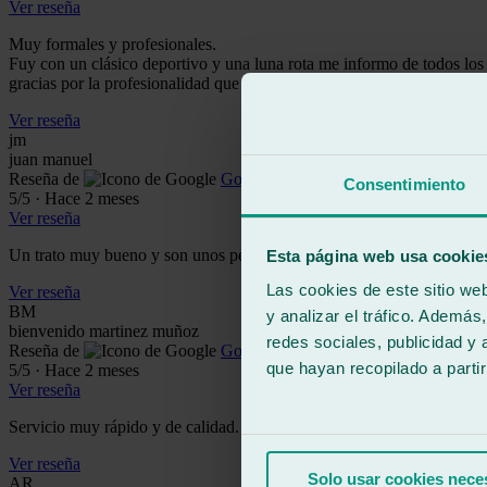
Ver reseña
Muy formales y profesionales.
Fuy con un clásico deportivo y una luna rota me informo de todos los
gracias por la profesionalidad que tenéis.
Ver reseña
jm
juan manuel
Reseña de
Google
Consentimiento
5
/5
·
Hace 2 meses
Ver reseña
Un trato muy bueno y son unos pedazos de profesionales.
Esta página web usa cookie
Las cookies de este sitio we
Ver reseña
BM
y analizar el tráfico. Ademá
bienvenido martinez muñoz
redes sociales, publicidad y
Reseña de
Google
que hayan recopilado a parti
5
/5
·
Hace 2 meses
Ver reseña
Servicio muy rápido y de calidad. Son auténticos profesionales. Recom
Ver reseña
Solo usar cookies nece
AR