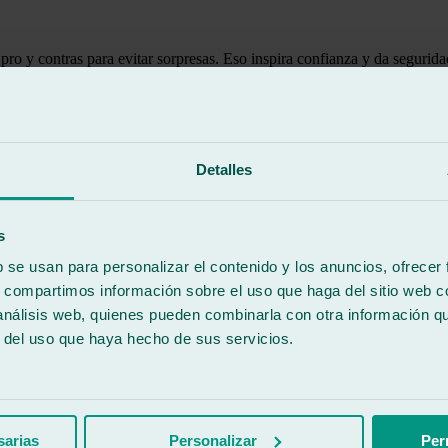
 pro y contras para evitar sorpresas. Eso inspira confianza y da seguri
Detalles
s
b se usan para personalizar el contenido y los anuncios, ofrecer
s, compartimos información sobre el uso que haga del sitio web 
 análisis web, quienes pueden combinarla con otra información q
r del uso que haya hecho de sus servicios.
iendo este taller.
sarias
Personalizar
Per