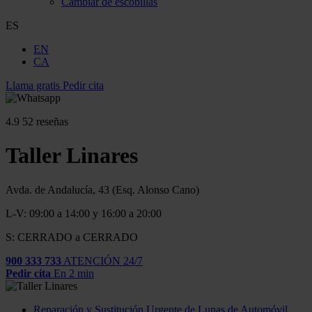
Cambiar de escobillas
ES
EN
CA
Llama gratis
Pedir cita
4.9
52 reseñas
Taller Linares
Avda. de Andalucía, 43 (Esq. Alonso Cano)
L-V: 09:00 a 14:00 y 16:00 a 20:00
S: CERRADO a CERRADO
900 333 733
ATENCIÓN 24/7
Pedir cita
En 2 min
Reparación y Sustitución Urgente de Lunas de Automóvil