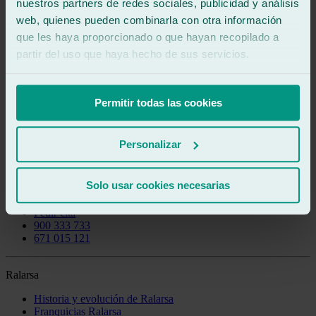
Illescas
nuestros partners de redes sociales, publicidad y análisis
web, quienes pueden combinarla con otra información
Saber más
que les haya proporcionado o que hayan recopilado a
partir del uso que haya hecho de sus servicios.
Sanlúcar la Mayor
Saber más
Permitir todas las cookies
Aranjuez
Personalizar
Saber más
1
2
3
…
28
Siguiente »
Solo usar cookies necesarias
Pedir cita
900 333 733
671 015 121
Ralarsa
Historia y evolución de Ralarsa
Franquicias Ralarsa