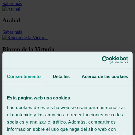
Saber más
Arahal
Saber más
Rincon de la Victoria
Saber más
Consentimiento
Detalles
Acerca de las cookies
Badajoz
Saber más
Esta página web usa cookies
Algeciras
Las cookies de este sitio web se usan para personalizar
el contenido y los anuncios, ofrecer funciones de redes
Saber más
sociales y analizar el tráfico. Además, compartimos
información sobre el uso que haga del sitio web con