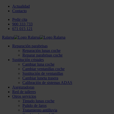
Actualidad
Contacto
Pedir cita
900 333 733
671 015 121
Ralarsa
Reparación parabrisas
Reparación lunas coche
Reparar parabrisas coche
Sustitución cristales
Cambiar luna coche
Cambiar ventanillas coche
Sustitución de ventanillas
Cambiar luneta trasera
Calibración de sistemas ADAS
Aseguradoras
Red de talleres
Otros servicios
Tintado lunas coche
Pulido de faros
Tratamiento antilluvia