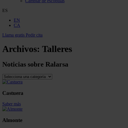
Cambiar de escobillas
ES
EN
CA
Llama gratis
Pedir cita
Archivos:
Talleres
Noticias sobre
Ralarsa
Castuera
Saber más
Almonte