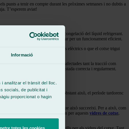
 els punts a tenir en compte durant les pròximes setmanes i no dubtis a
luja. T’esperem aviat!
onsiderablement, es pugui donar la congelació del líquid refrigerant.
a evitar inconvenients de risc i apostar per un funcionament eficient.
muns i evidents solen ser problemes elèctrics o que el cotxe trigui
Informació
 les rodes. Amb això es poden veure afectades tant la tracció com
interna d’aquests, la qual ha de ser ajustada correcta i regularment.
 analitzar el trànsit del lloc.
socials, de publicitat i
bstacles existents en la calçada. No obstant això, el període tardorenc
hàgiu proporcionat o hagin
més recomanable és, de base, evitar que això succeeixi. Per a això, com
es d’aigua i els flocs de neu rellisquin per aquests
vidres de cotxe
,
etre totes les cookies
aquests elements poden suposar perills per als vidres del cotxe. Tant