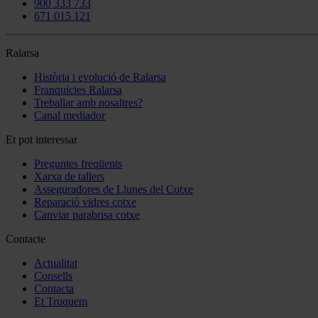
900 333 733
671 015 121
Ralarsa
Història i evolució de Ralarsa
Franquícies Ralarsa
Treballar amb nosaltres?
Canal mediador
Et pot interessar
Preguntes freqüents
Xarxa de tallers
Asseguradores de Llunes del Cotxe
Reparació vidres cotxe
Canviar parabrisa cotxe
Contacte
Actualitat
Consells
Contacta
Et Truquem