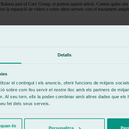
l Ralarsa part of Cary Group, et portem aquest article. Coneix quins són
re la reparació de vidres o sobre altres serveis com el tractament antip
a mica ‘irregulars’. D’aquí ve que, quan els graus baixen inesperada i c
le verificar els nivells de refrigerant i la concentració del mateix per 
rendiment inadequat de la bateria del teu vehicle. Els símptomes més co
Detalls
es poden estar una mica més relliscoses i causar un desgast desigual en
 temps. La pressió dels pneumàtics, al seu torn, pot incidir en la pressió 
kies
tzar el contingut i els anuncis, oferir funcions de mitjans socials i
 sobre com feu servir el nostre lloc amb els partners de mitjans 
brisa, són fonamentals en la visió del conductor per a albirar tots els o
m. Al seu torn, ells la poden combinar amb altres dades que els 
 heu fet dels seus serveis.
 durant la conducció. Els sistemes d’entelat poden ser d’ajuda, però el 
ent antipluja. La seva finalitat no és una altra que procurar que les got
 quan és
Personalitza
Perm
sta època. No obstant això, quan parlem de desplaçaments en carretera, 