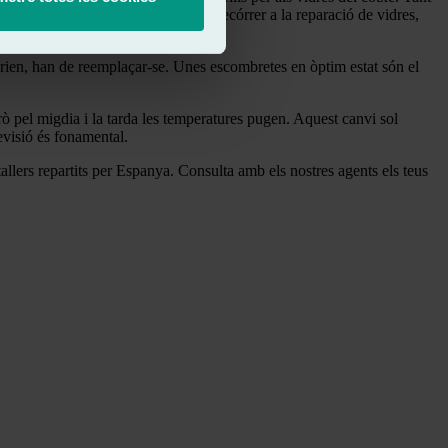
Amb la condició d’evitar haver de recórrer a la reparació de vidres,
urien, han de reemplaçar-se. Unes escombretes en òptim estat són el
rò pel migdia i la tarda les temperatures pugen. Aquest canvi sol
evisió és fonamental.
llers repartits per Espanya. Consulta amb els nostres agents els teus