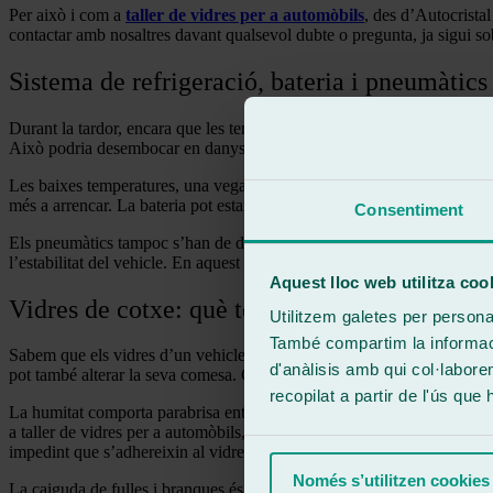
Per això i com a
taller de vidres per a automòbils
, des d’Autocrista
contactar amb nosaltres davant qualsevol dubte o pregunta, ja sigui sob
Sistema de refrigeració, bateria i pneumàtics
Durant la tardor, encara que les temperatures baixen, a vegades són un
Això podria desembocar en danys greus, per la qual cosa és imprescindib
Les baixes temperatures, una vegada més, poden ser les causants d’un 
més a arrencar. La bateria pot estar feble i necessitar revisió.
Consentiment
Els pneumàtics tampoc s’han de descurar. Durant la tardor les carreter
l’estabilitat del vehicle. En aquest escenari, és essencial corregir-lo a
Aquest lloc web utilitza coo
Vidres de cotxe: què tenir en compte
Utilitzem galetes per personali
També compartim la informació
Sabem que els vidres d’un vehicle, especialment quan es tracta del para
d'anàlisis amb qui col·labore
pot també alterar la seva comesa. Com? Per què?
recopilat a partir de l'ús que
La humitat comporta parabrisa entelats, la qual cosa complica la visió
a taller de vidres per a automòbils, et recomanem apostar per un tractam
impedint que s’adhereixin al vidre i dificultin la visió.
Només s’utilitzen cookies
La caiguda de fulles i branques és un dels atractius més màgics d’aque