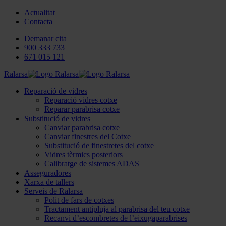
Actualitat
Contacta
Demanar cita
900 333 733
671 015 121
Ralarsa
Reparació de vidres
Reparació vidres cotxe
Reparar parabrisa cotxe
Substitució de vidres
Canviar parabrisa cotxe
Canviar finestres del Cotxe
Substitució de finestretes del cotxe
Vidres tèrmics posteriors
Calibratge de sistemes ADAS
Asseguradores
Xarxa de tallers
Serveis de Ralarsa
Polit de fars de cotxes
Tractament antipluja al parabrisa del teu cotxe
Recanvi d’escombretes de l’eixugaparabrises