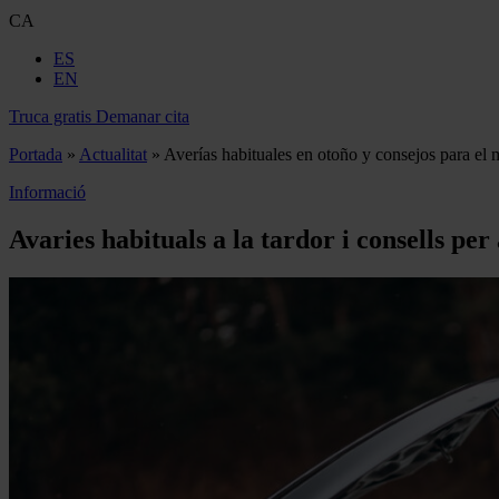
CA
ES
EN
Truca gratis
Demanar cita
Portada
»
Actualitat
»
Averías habituales en otoño y consejos para el 
Informació
Avaries habituals a la tardor i consells pe