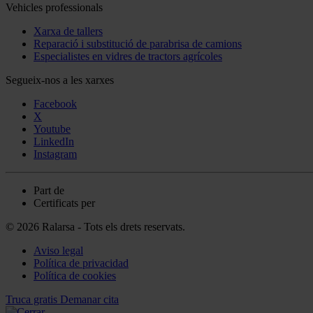
Vehicles professionals
Xarxa de tallers
Reparació i substitució de parabrisa de camions
Especialistes en vidres de tractors agrícoles
Segueix-nos a les xarxes
Facebook
X
Youtube
LinkedIn
Instagram
Part de
Certificats per
© 2026 Ralarsa - Tots els drets reservats.
Aviso legal
Política de privacidad
Política de cookies
Truca gratis
Demanar cita