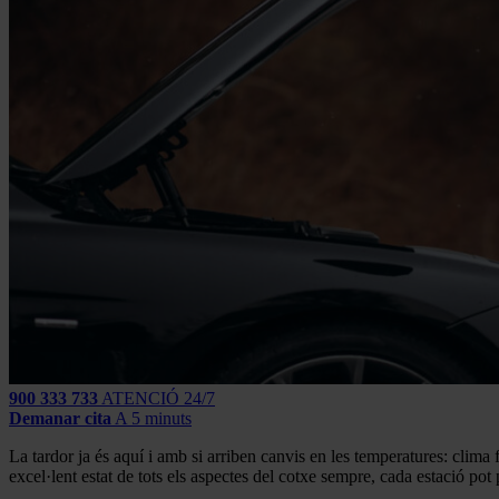
900 333 733
ATENCIÓ 24/7
Demanar cita
A 5 minuts
La tardor ja és aquí i amb si arriben canvis en les temperatures: clima
excel·lent estat de tots els aspectes del cotxe sempre, cada estació pot