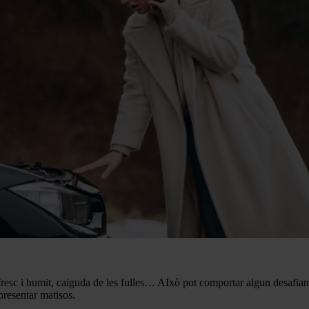
 fresc i humit, caiguda de les fulles… AIxò pot comportar algun desafiam
 presentar matisos.