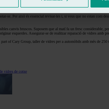
ar o ser arrossegades pel vent, poden originar esgarrapats o esquerdes. 
ar-se. Per això és essencial revisar-les i, si veus que no estan com de
ssibles canvis bruscos. Suposem que al matí fa un fresc considerable, pe
originar esquerdes. Assegurar-se de realitzar reparació de vidres amb pr
 part of Cary Group, taller de vidres per a automòbils amb més de 250 ta
de vidres de cotxe