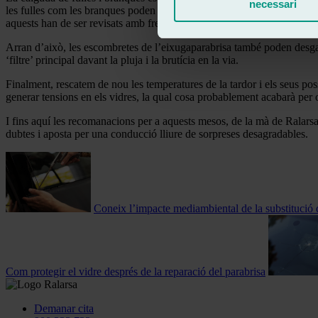
necessari
les fulles com les branques poden ocultar petites pedres que, en impact
aquests han de ser revisats amb freqüència.
Arran d’això, les escombretes de l’eixugaparabrisa també poden desgast
‘filtre’ principal davant la pluja i la brutícia en la via.
Finalment, rescatem de nou les temperatures de la tardor i els seus po
generar tensions en els vidres, la qual cosa probablement acabarà per 
I fins aquí les recomanacions per a aquests mesos, de la mà de Ralarsa
dubtes i aposta per una conducció lliure de sorpreses desagradables.
Coneix l’impacte mediambiental de la substitució 
Com protegir el vidre després de la reparació del parabrisa
Demanar cita