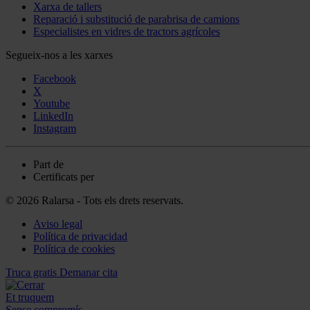
Xarxa de tallers
Reparació i substitució de parabrisa de camions
Especialistes en vidres de tractors agrícoles
Segueix-nos a les xarxes
Facebook
X
Youtube
LinkedIn
Instagram
Part de
Certificats per
© 2026 Ralarsa - Tots els drets reservats.
Aviso legal
Política de privacidad
Política de cookies
Truca gratis
Demanar cita
Et truquem
Sense compromís