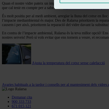
Quan el nostre vidre pateix un impacte, és molt recomanable acudir a un 
que cal tenir en compte per a saber si la
reparació és una opció per a
És molt positiu per al medi ambient, arreglar la lluna del cotxe en lloc 
l’impacte mediambiental és major. Des de Ralarsa prioritzem la repar
causem i per això, prioritzem la reparació del vidre davant la substit
En contra de l’impacte ambiental, Ralarsa és la teva millor opció! Ens
nostres serveis! Però si vols evitar que ens tornem a veure, et recom
Ajusta la temperatura del cotxe sense calefacció
Avaries habituals a la tardor i consells per al manteniment dels vidres 
Demanar cita
900 333 733
671 015 121