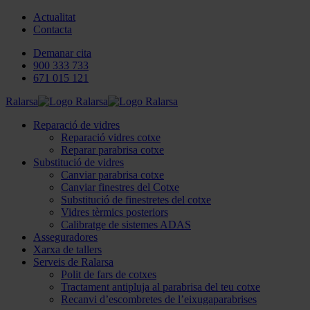
Actualitat
Contacta
Demanar cita
900 333 733
671 015 121
Ralarsa
Reparació de vidres
Reparació vidres cotxe
Reparar parabrisa cotxe
Substitució de vidres
Canviar parabrisa cotxe
Canviar finestres del Cotxe
Substitució de finestretes del cotxe
Vidres tèrmics posteriors
Calibratge de sistemes ADAS
Asseguradores
Xarxa de tallers
Serveis de Ralarsa
Polit de fars de cotxes
Tractament antipluja al parabrisa del teu cotxe
Recanvi d’escombretes de l’eixugaparabrises