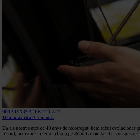
900 333 733
ATENCIÓ 24/7
Demanar cita
A 5 minuts
En els nostres més de 40 anys de recorregut, hem sabut evolucionar gràc
rècord, hem après a fer una bona gestió dels materials i els nostres re