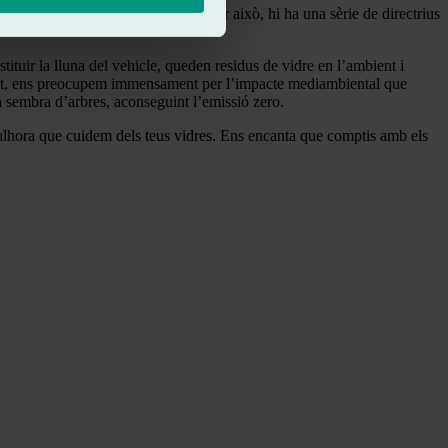
ir el vidre del nostre automòbil. Per això, hi ha una sèrie de directrius
stituir la lluna del vehicle, queden residus de vidre en l’ambient i
 vist, ens preocupem immensament per l’impacte mediambiental que
la sembra d’arbres, aconseguint l’emissió zero.
, alhora que cuidem dels teus vidres. Ens encanta que comptis amb els