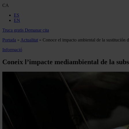
CA
ES
EN
Truca gratis
Demanar cita
Portada
»
Actualitat
»
Conoce el impacto ambiental de la sustitución 
Informació
Coneix l’impacte mediambiental de la subst