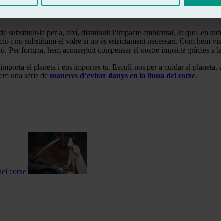
centre especialitzat per a valorar si és possible reparar-lo o cal substitu
l nostre cas o no
.
de substituir-la per a, així, disminuir l’impacte ambiental. Ja que, en sub
ació i no substituïm el vidre si no és estrictament necessari. Com hem
ució. Per fortuna, hem aconseguit compensar el nostre impacte gràcies a 
 importa el planeta i ens importes tu. Escull-nos per a cuidar al planeta
anem una sèrie de
maneres d’evitar danys en la lluna del cotxe
.
del cotxe