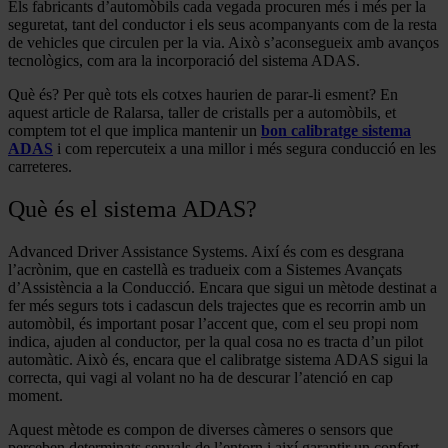
Els fabricants d’automòbils cada vegada procuren més i més per la
seguretat, tant del conductor i els seus acompanyants com de la resta
de vehicles que circulen per la via. Això s’aconsegueix amb avanços
tecnològics, com ara la incorporació del sistema ADAS.
Què és? Per què tots els cotxes haurien de parar-li esment? En
aquest article de Ralarsa, taller de cristalls per a automòbils, et
comptem tot el que implica mantenir un
bon calibratge sistema
ADAS
i com repercuteix a una millor i més segura conducció en les
carreteres.
Què és el sistema ADAS?
Advanced Driver Assistance Systems. Així és com es desgrana
l’acrònim, que en castellà es tradueix com a Sistemes Avançats
d’Assistència a la Conducció. Encara que sigui un mètode destinat a
fer més segurs tots i cadascun dels trajectes que es recorrin amb un
automòbil, és important posar l’accent que, com el seu propi nom
indica, ajuden al conductor, per la qual cosa no es tracta d’un pilot
automàtic. Això és, encara que el calibratge sistema ADAS sigui la
correcta, qui vagi al volant no ha de descurar l’atenció en cap
moment.
Aquest mètode es compon de diverses càmeres o sensors que
perceben determinats senyals de l’entorn i així garantir un confort