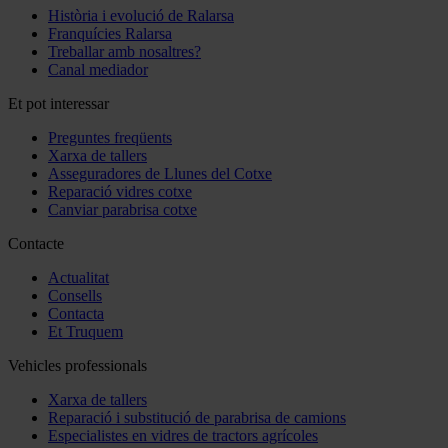
Història i evolució de Ralarsa
Franquícies Ralarsa
Treballar amb nosaltres?
Canal mediador
Et pot interessar
Preguntes freqüents
Xarxa de tallers
Asseguradores de Llunes del Cotxe
Reparació vidres cotxe
Canviar parabrisa cotxe
Contacte
Actualitat
Consells
Contacta
Et Truquem
Vehicles professionals
Xarxa de tallers
Reparació i substitució de parabrisa de camions
Especialistes en vidres de tractors agrícoles