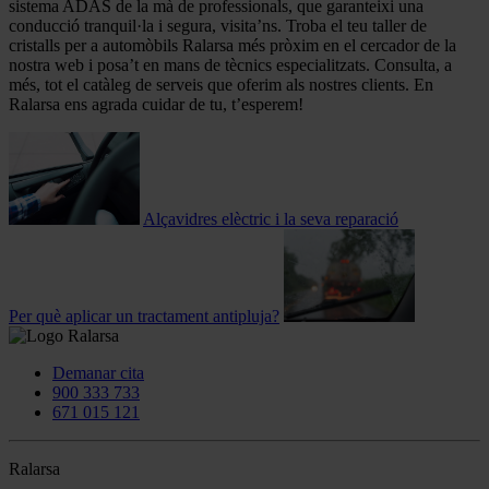
sistema ADAS de la mà de professionals, que garanteixi una
conducció tranquil·la i segura, visita’ns. Troba el teu taller de
cristalls per a automòbils Ralarsa més pròxim en el cercador de la
nostra web i posa’t en mans de tècnics especialitzats. Consulta, a
més, tot el catàleg de serveis que oferim als nostres clients. En
Ralarsa ens agrada cuidar de tu, t’esperem!
Alçavidres elèctric i la seva reparació
Per què aplicar un tractament antipluja?
Demanar cita
900 333 733
671 015 121
Ralarsa