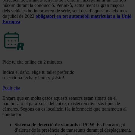
màxim durant la conducció. Per això, actualment la gran majoria
dels vehicles ho incorporen de sèrie, sent des d’aquest mateix mes
de juliol de 2022
obligatori en tot automòbil matriculat a la Unió
Europea
.
Pide tu cita online en 2 minutos
Indica el daño, elige tu taller preferido
selecciona fecha y hora y ¡Listo!
Pedir cita
Encara que en molts casos aquests sensors estan situats en el
parabrisa o el para-xocs del cotxe, existeixen diversos tipus de
càmeres. Segons on es localitzin i la informació que transmeten al
conductor:
Sistema de detecció de vianants o PCW
. És l’encarregat
d’alertar de la presència de transeünts durant el desplaçament,