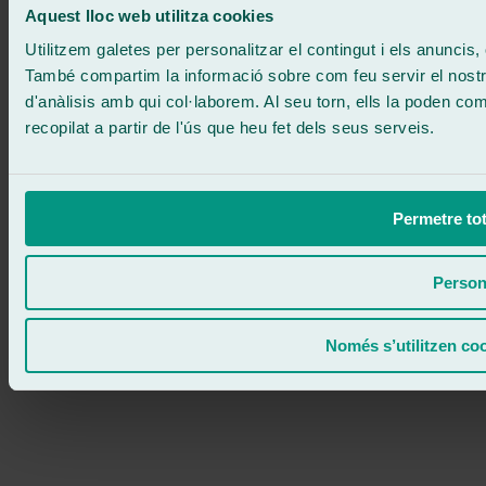
ATENCIÓ 24/7
Contacta'ns
Aquest lloc web utilitza cookies
Utilitzem galetes per personalitzar el contingut i els anuncis, o
També compartim la informació sobre com feu servir el nostre 
d'anàlisis amb qui col·laborem. Al seu torn, ells la poden c
recopilat a partir de l'ús que heu fet dels seus serveis.
Permetre tot
Person
Només s’utilitzen co