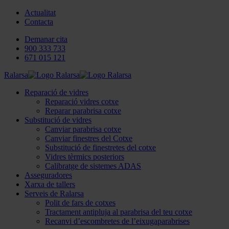
Actualitat
Contacta
Demanar cita
900 333 733
671 015 121
Ralarsa
Reparació de vidres
Reparació vidres cotxe
Reparar parabrisa cotxe
Substitució de vidres
Canviar parabrisa cotxe
Canviar finestres del Cotxe
Substitució de finestretes del cotxe
Vidres tèrmics posteriors
Calibratge de sistemes ADAS
Asseguradores
Xarxa de tallers
Serveis de Ralarsa
Polit de fars de cotxes
Tractament antipluja al parabrisa del teu cotxe
Recanvi d’escombretes de l’eixugaparabrises