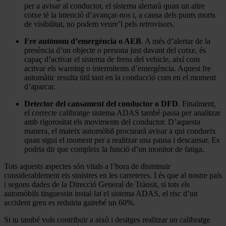
per a avisar al conductor, el sistema alertarà quan un altre
cotxe té la intenció d’avançar-nos i, a causa dels punts morts
de visibilitat, no podem veure’l pels retrovisors.
Fre autònom d’emergència o AEB
. A més d’alertar de la
presència d’un objecte o persona just davant del cotxe, és
capaç d’activar el sistema de frens del vehicle, així com
activar els warning o intermitents d’emergència. Aquest fre
automàtic resulta útil tant en la conducció com en el moment
d’aparcar.
Detector del cansament del conductor o DFD
. Finalment,
el correcte calibratge sistema ADAS també passa per analitzar
amb rigorositat els moviments del conductor. D’aquesta
manera, el mateix automòbil procurarà avisar a qui condueix
quan sigui el moment per a realitzar una pausa i descansar. Es
podria dir que compleix la funció d’un monitor de fatiga.
Tots aquests aspectes són vitals a l’hora de disminuir
considerablement els sinistres en les carreteres. I és que al nostre país
i segons dades de la Direcció General de Trànsit, si tots els
automòbils tinguessin instal·lat el sistema ADAS, el risc d’un
accident greu es reduiria gairebé un 60%.
Si tu també vols contribuir a això i desitges realitzar un calibratge