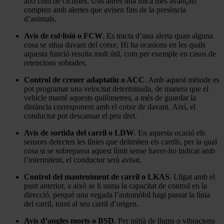
així com de ciclistes. Uns altres una mica més avançats
compten amb alertes que avisen fins de la presència
d’animals.
Avís de col·lisió o FCW
. Es tracta d’una alerta quan alguna
cosa se situa davant del cotxe. Hi ha ocasions en les quals
aquesta funció resulta molt útil, com per exemple en casos de
retencions sobtades.
Control de creuer adaptatiu o ACC
. Amb aquest mètode es
pot programar una velocitat determinada, de manera que el
vehicle manté aquests quilòmetres, a més de guardar la
distància corresponent amb el cotxe de davant. Així, el
conductor pot descansar el peu dret.
Avís de sortida del carril o LDW
. En aquesta ocasió els
sensors detecten les línies que delimiten els carrils, per la qual
cosa si se sobrepassa aquest límit sense haver-ho indicat amb
l’intermitent, el conductor serà avisat.
Control del manteniment de carril o LKAS
. Lligat amb el
punt anterior, a això se li suma la capacitat de control en la
direcció, perquè una vegada l’automòbil hagi passat la línia
del carril, torni al seu carril d’origen.
Avís d’angles morts o BSD
. Per mitjà de llums o vibracions