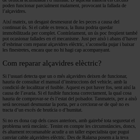
poden funcionar parcialment malament, provocant la fallada de
l’alçavidres.
Així mateix, un desgast desmesurat de les peces a causa del
continuat ús. Si el cable es trenca, la lluna podria quedar
immobilitzada per complet. Contràriament, un ús poc freqüent també
pot ocasionar fallades en el mecanisme. Just per això i abans d’haver
d’esbrinar com reparar alçavidres elèctric, s’aconsella pujar i baixar
les finestretes, encara que no hi hagi cap acompanyant.
Com reparar alçavidres elèctric?
Si l’usuari detecta que un o més alçavidres deixen de funcionar,
hauria de consultar el manual d’instruccions del vehicle, amb la
condició de localitzar el fusible. Aquest es pot haver fos, sent així la
causa de l’avaria. Si el fusible funciona correctament, la qual cosa
hauria de comprovar-se és l’estat del polsador. Tanmateix, per a això
serà necessari desmuntar la porta, per a cerciorar-se de què no es
tracta d’un excés de brutícia o d’humitat.
Si no es dona cap dels casos anteriors, amb gairebé tota seguretat el
problema serà mecànic. Tenint en compte les circumstàncies, doncs,
és altament recomanable acudir a un taller especialista que pugui
canviar cable alçavidres elèctric. Des de Ralarsa posem a la teva