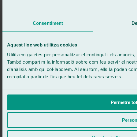
Truca gratis
Demanar cita
Et truquem
Consentiment
De
Sense compromís
671 015 121
Escriu-nos
900 333 733
Aquest lloc web utilitza cookies
ATENCIÓ 24/7
Contacta'ns
Utilitzem galetes per personalitzar el contingut i els anuncis, o
També compartim la informació sobre com feu servir el nostre 
d'anàlisis amb qui col·laborem. Al seu torn, ells la poden c
recopilat a partir de l'ús que heu fet dels seus serveis.
Permetre tot
Person