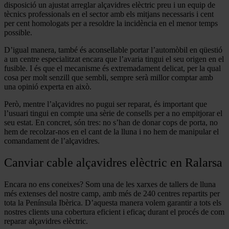
disposició un ajustat arreglar alçavidres elèctric preu i un equip de
tècnics professionals en el sector amb els mitjans necessaris i cent
per cent homologats per a resoldre la incidència en el menor temps
possible.
D’igual manera, també és aconsellable portar l’automòbil en qüestió
a un centre especialitzat encara que l’avaria tingui el seu origen en el
fusible. I és que el mecanisme és extremadament delicat, per la qual
cosa per molt senzill que sembli, sempre serà millor comptar amb
una opinió experta en això.
Però, mentre l’alçavidres no pugui ser reparat, és important que
l’usuari tingui en compte una sèrie de consells per a no empitjorar el
seu estat. En concret, són tres: no s’han de donar cops de porta, no
hem de recolzar-nos en el cant de la lluna i no hem de manipular el
comandament de l’alçavidres.
Canviar cable alçavidres elèctric en Ralarsa
Encara no ens coneixes? Som una de les xarxes de tallers de lluna
més extenses del nostre camp, amb més de 240 centres repartits per
tota la Península Ibèrica. D’aquesta manera volem garantir a tots els
nostres clients una cobertura eficient i eficaç durant el procés de com
reparar alçavidres elèctric.