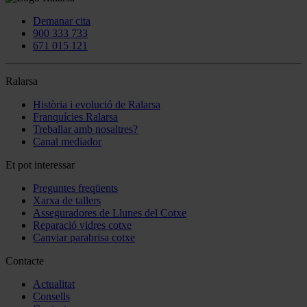
Demanar cita
900 333 733
671 015 121
Ralarsa
Història i evolució de Ralarsa
Franquícies Ralarsa
Treballar amb nosaltres?
Canal mediador
Et pot interessar
Preguntes freqüents
Xarxa de tallers
Asseguradores de Llunes del Cotxe
Reparació vidres cotxe
Canviar parabrisa cotxe
Contacte
Actualitat
Consells