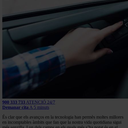
900 333 733
ATENCIÓ 24/7
Demanar cita
A 5 minuts
És clar que els avanços en la tecnologia han permès moltes millores
en incomptables àmbits que fan que la nostra vida quotidiana sigui
més senzilla. I un dels camps en els quals més s’ha notat és en el