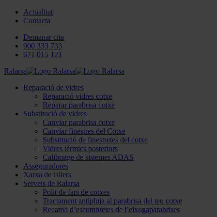
Actualitat
Contacta
Demanar cita
900 333 733
671 015 121
Ralarsa
Reparació de vidres
Reparació vidres cotxe
Reparar parabrisa cotxe
Substitució de vidres
Canviar parabrisa cotxe
Canviar finestres del Cotxe
Substitució de finestretes del cotxe
Vidres tèrmics posteriors
Calibratge de sistemes ADAS
Asseguradores
Xarxa de tallers
Serveis de Ralarsa
Polit de fars de cotxes
Tractament antipluja al parabrisa del teu cotxe
Recanvi d’escombretes de l’eixugaparabrises