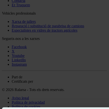
Contacta
Et Truquem
Vehicles professionals
Xarxa de tallers
Reparació i substitució de parabrisa de camions
Especialistes en vidres de tractors agrícoles
Segueix-nos a les xarxes
Facebook
X
Youtube
LinkedIn
Instagram
Part de
Certificats per
© 2026 Ralarsa - Tots els drets reservats.
Aviso legal
Política de privacidad
Política de cookies