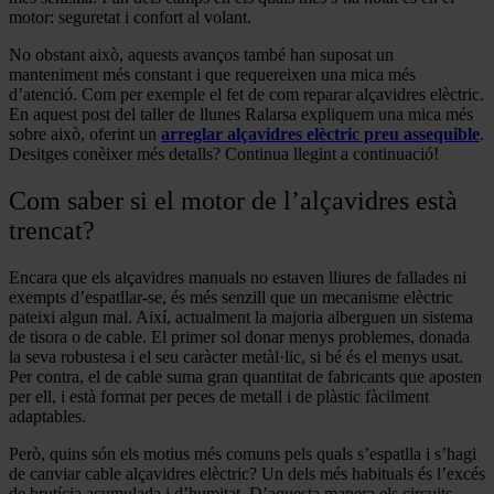
motor: seguretat i confort al volant.
No obstant això, aquests avanços també han suposat un
manteniment més constant i que requereixen una mica més
d’atenció. Com per exemple el fet de com reparar alçavidres elèctric.
En aquest post del taller de llunes Ralarsa expliquem una mica més
sobre això, oferint un
arreglar alçavidres elèctric preu assequible
.
Desitges conèixer més detalls? Continua llegint a continuació!
Com saber si el motor de l’alçavidres està
trencat?
Encara que els alçavidres manuals no estaven lliures de fallades ni
exempts d’espatllar-se, és més senzill que un mecanisme elèctric
pateixi algun mal. Així, actualment la majoria alberguen un sistema
de tisora o de cable. El primer sol donar menys problemes, donada
la seva robustesa i el seu caràcter metàl·lic, si bé és el menys usat.
Per contra, el de cable suma gran quantitat de fabricants que aposten
per ell, i està format per peces de metall i de plàstic fàcilment
adaptables.
Però, quins són els motius més comuns pels quals s’espatlla i s’hagi
de canviar cable alçavidres elèctric? Un dels més habituals és l’excés
de brutícia acumulada i d’humitat. D’aquesta manera els circuits