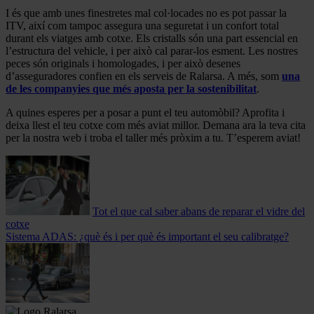
I és que amb unes finestretes mal col·locades no es pot passar la
ITV, així com tampoc assegura una seguretat i un confort total
durant els viatges amb cotxe. Els cristalls són una part essencial en
l’estructura del vehicle, i per això cal parar-los esment. Les nostres
peces són originals i homologades, i per això desenes
d’asseguradores confien en els serveis de Ralarsa. A més, som
una
de les companyies que més aposta per la sostenibilitat
.
A quines esperes per a posar a punt el teu automòbil? Aprofita i
deixa llest el teu cotxe com més aviat millor. Demana ara la teva cita
per la nostra web i troba el taller més pròxim a tu. T’esperem aviat!
Tot el que cal saber abans de reparar el vidre del
cotxe
Sistema ADAS: ¿què és i per què és important el seu calibratge?