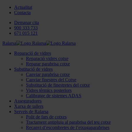
Actualitat
Contacta
Demanar cita
900 333 733
671 015 121
Ralarsa
Reparació de vidres
Reparació vidres cotxe
Reparar parabrisa cotxe
Substitució de vidres
Canviar parabrisa cotxe
Canviar finestres del Cotxe
Substitució de finestretes del cotxe
Vidres tèrmics posteriors
Calibratge de sistemes ADAS
Asseguradores
Xarxa de tallers
Serveis de Ralarsa
Polit de fars de cotxes
Tractament antipluja al parabrisa del teu cotxe
Recanvi d’escombretes de l’eixugaparabrises