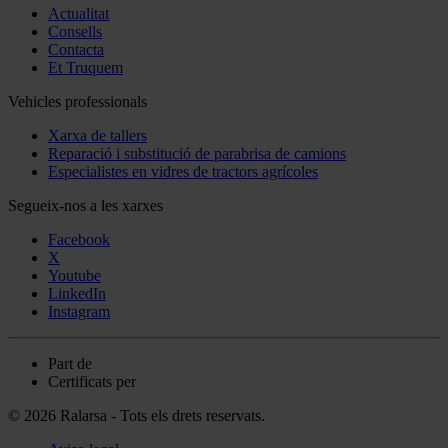
Actualitat
Consells
Contacta
Et Truquem
Vehicles professionals
Xarxa de tallers
Reparació i substitució de parabrisa de camions
Especialistes en vidres de tractors agrícoles
Segueix-nos a les xarxes
Facebook
X
Youtube
LinkedIn
Instagram
Part de
Certificats per
© 2026 Ralarsa - Tots els drets reservats.