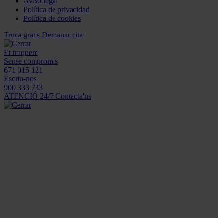
Aviso legal
Política de privacidad
Política de cookies
Truca gratis
Demanar cita
Et truquem
Sense compromís
671 015 121
Escriu-nos
900 333 733
ATENCIÓ 24/7
Contacta'ns