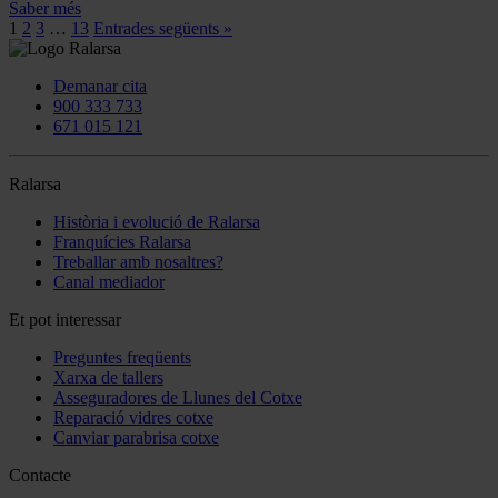
Saber més
1
2
3
…
13
Entrades següents »
Demanar cita
900 333 733
671 015 121
Ralarsa
Història i evolució de Ralarsa
Franquícies Ralarsa
Treballar amb nosaltres?
Canal mediador
Et pot interessar
Preguntes freqüents
Xarxa de tallers
Asseguradores de Llunes del Cotxe
Reparació vidres cotxe
Canviar parabrisa cotxe
Contacte