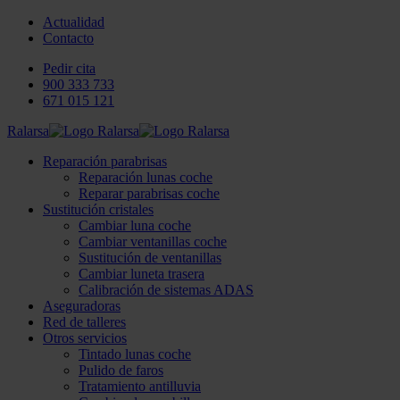
Actualidad
Contacto
Pedir cita
900 333 733
671 015 121
Ralarsa
Reparación parabrisas
Reparación lunas coche
Reparar parabrisas coche
Sustitución cristales
Cambiar luna coche
Cambiar ventanillas coche
Sustitución de ventanillas
Cambiar luneta trasera
Calibración de sistemas ADAS
Aseguradoras
Red de talleres
Otros servicios
Tintado lunas coche
Pulido de faros
Tratamiento antilluvia