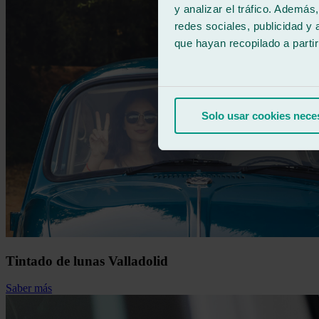
y analizar el tráfico. Ademá
redes sociales, publicidad y
que hayan recopilado a parti
Solo usar cookies nece
Tintado de lunas Valladolid
Saber más