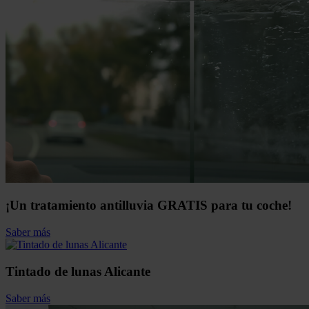
¡Un tratamiento antilluvia GRATIS para tu coche!
Saber más
Tintado de lunas Alicante
Saber más