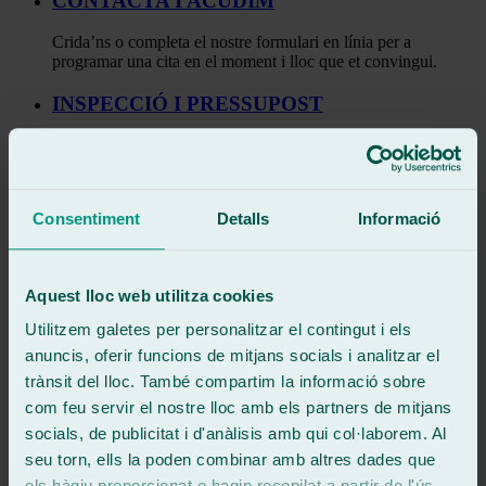
CONTACTA I ACUDIM
Crida’ns o completa el nostre formulari en línia per a
programar una cita en el moment i lloc que et convingui.
INSPECCIÓ I PRESSUPOST
El nostre tècnic realitzarà una inspecció de la lluna del teu
vehicle i et proporcionarà un pressupost detallat abans de
començar qualsevol treball.
Consentiment
Detalls
Informació
REPARACIÓ
Una vegada aprovis el pressupost, el nostre equip es posarà a
la feina, garantint resultats eficients i duradors.
Aquest lloc web utilitza cookies
I LLEST!
Utilitzem galetes per personalitzar el contingut i els
anuncis, oferir funcions de mitjans socials i analitzar el
Després de completar la reparació, et lliurem el teu vehicle
trànsit del lloc. També compartim la informació sobre
amb la lluna en perfecte estat. Aconseguint un procés ràpid i
com feu servir el nostre lloc amb els partners de mitjans
sense complicacions.
socials, de publicitat i d'anàlisis amb qui col·laborem. Al
Garantia per a tota la vida
seu torn, ells la poden combinar amb altres dades que
els hàgiu proporcionat o hagin recopilat a partir de l'ús