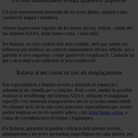
Un bon manteniment evitarà qualsevol imprevist
Un bon manteniment preventiu de les teves llunes, ajudarà a una
conducció segura i duradora.
Oferim inspeccions regulars de les llunes del teu vehicle, cuidat del
teu sistema ADAS, tintar llunes cotxe, i molt més!
En Ralarsa, no sols cuidem dels teus cristalls, sinó que també ens
esforcem per realitzar un correcte manteniment del teu vehicle, per a
garantir la teva seguretat i evitar qualsevol complicació. Contacta’ns
per a descobrir com millorem la teva conducció!
Ralarsa al teu costat en tots els desplaçaments
Ens especialitzem a brindar serveis a domicili de reparació i
substitució de cristalls per a vehicles. Però a més, també és possible
realitzar el recalibratge del sistema ADAS, utilitzant el maquinari
específic i els materials transportables des de la nostra unitat mòbil.
No obstant això, hi ha uns certs processos especialitzats que només
poden realitzar-se en els nostres tallers, com
tintar llunes cotxe
, a
causa de consideracions tècniques i logístiques.
En Ralarsa, garantim la qualitat i eficàcia dels nostres serveis,
adaptant-nos a les teves necessitats específiques en cada procés, per