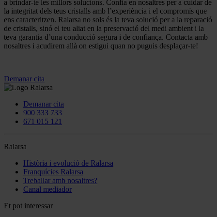
a brindar-te les millors solucions. Confia en nosaltres per a cuidar de
la integritat dels teus cristalls amb l’experiència i el compromís que
ens caracteritzen. Ralarsa no sols és la teva solució per a la reparació
de cristalls, sinó el teu aliat en la preservació del medi ambient i la
teva garantia d’una conducció segura i de confiança. Contacta amb
nosaltres i acudirem allà on estigui quan no puguis desplaçar-te!
Demanar cita
Demanar cita
900 333 733
671 015 121
Ralarsa
Història i evolució de Ralarsa
Franquícies Ralarsa
Treballar amb nosaltres?
Canal mediador
Et pot interessar