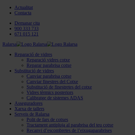
Actualitat
Contacta
Demanar cita
900 333 733
671 015 121
Ralarsa
Reparació de vidres
Reparació vidres cotxe
Reparar parabrisa cotxe
Substitució de vidres
Canviar parabrisa cotxe
Canviar finestres del Cotxe
Substitució de finestretes del cotxe
Vidres tèrmics posteriors
Calibratge de sistemes ADAS
Asseguradores
Xarxa de tallers
Serveis de Ralarsa
Polit de fars de cotxes
Tractament antipluja al parabrisa del teu cotxe
Recanvi d’escombretes de l’eixugaparabrises