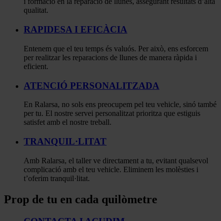
i formació en la reparació de llunes, assegurant resultats d’alta
qualitat.
RAPIDESA I EFICÀCIA
Entenem que el teu temps és valuós. Per això, ens esforcem
per realitzar les reparacions de llunes de manera ràpida i
eficient.
ATENCIÓ PERSONALITZADA
En Ralarsa, no sols ens preocupem pel teu vehicle, sinó també
per tu. El nostre servei personalitzat prioritza que estiguis
satisfet amb el nostre treball.
TRANQUIL·LITAT
Amb Ralarsa, el taller ve directament a tu, evitant qualsevol
complicació amb el teu vehicle. Eliminem les molèsties i
t’oferim tranquil·litat.
Prop de tu en cada quilòmetre