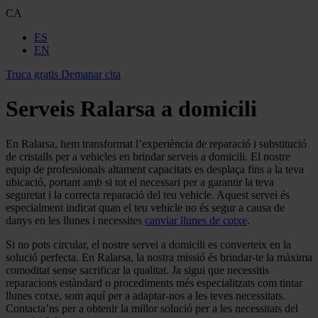
CA
ES
EN
Truca gratis
Demanar cita
Serveis Ralarsa a domicili
En Ralarsa, hem transformat l’experiència de reparació i substitució
de cristalls per a vehicles en brindar serveis a domicili. El nostre
equip de professionals altament capacitats es desplaça fins a la teva
ubicació, portant amb si tot el necessari per a garantir la teva
seguretat i la correcta reparació del teu vehicle. Aquest servei és
especialment indicat quan el teu vehicle no és segur a causa de
danys en les llunes i necessites
canviar llunes de cotxe
.
Si no pots circular, el nostre servei a domicili es converteix en la
solució perfecta. En Ralarsa, la nostra missió és brindar-te la màxima
comoditat sense sacrificar la qualitat. Ja sigui que necessitis
reparacions estàndard o procediments més especialitzats com tintar
llunes cotxe, som aquí per a adaptar-nos a les teves necessitats.
Contacta’ns per a obtenir la millor solució per a les necessitats del