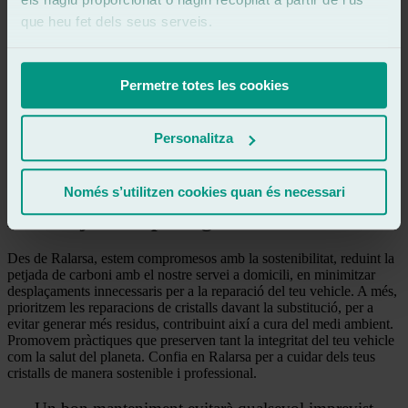
Durabilitat i qualitat
que heu fet dels seus serveis.
Amb Ralarsa, la teva satisfacció està recolzada per la nostra garantia
per a tota la vida certificada per Centre Zaragoza, en col·laboració
amb les principals asseguradores a Espanya. Obtindràs un certificat
Permetre totes les cookies
de garantia amb cada instal·lació, assegurant la durabilitat i la
qualitat dels teus cristalls.
Personalitza
Treballem amb els millors fabricants per a tenir els millors materials
homologats. A més, el nostre equip rep formació contínua per a
adaptar-nos a totes les últimes tecnologies del sector de l’automoció.
Només s’utilitzen cookies quan és necessari
A més ajudes a protegir el medi ambient!
Des de Ralarsa, estem compromesos amb la sostenibilitat, reduint la
petjada de carboni amb el nostre servei a domicili, en minimitzar
desplaçaments innecessaris per a la reparació del teu vehicle. A més,
prioritzem les reparacions de cristalls davant la substitució, per a
evitar generar més residus, contribuint així a cura del medi ambient.
Promovem pràctiques que preserven tant la integritat del teu vehicle
com la salut del planeta. Confia en Ralarsa per a cuidar dels teus
cristalls de manera sostenible i professional.