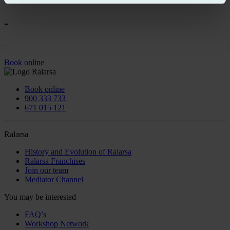
–
-
–
Book online
Book online
900 333 733
671 015 121
Ralarsa
History and Evolution of Ralarsa
Ralarsa Franchises
Join our team
Mediator Channel
You may be interested
FAQ’s
Workshop Network