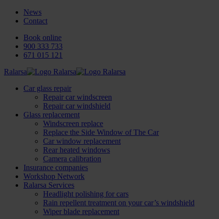
News
Contact
Book online
900 333 733
671 015 121
Ralarsa
Car glass repair
Repair car windscreen
Repair car windshield
Glass replacement
Windscreen replace
Replace the Side Window of The Car
Car window replacement
Rear heated windows
Camera calibration
Insurance companies
Workshop Network
Ralarsa Services
Headlight polishing for cars
Rain repellent treatment on your car’s windshield
Wiper blade replacement