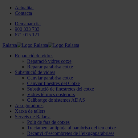
Actualitat
Contacta
Demanar cita
900 333 733
671 015 121
Ralarsa
Reparació de vidres
Reparació vidres cotxe
Reparar parabrisa cotxe
Substitució de vidres
Canviar parabrisa cotxe
Canviar finestres del Cotxe
Substitució de finestretes del cotxe
Vidres tèrmics posteriors
Calibratge de sistemes ADAS
Asseguradores
Xarxa de tallers
Serveis de Ralarsa
Polit de fars de cotxes
Tractament antipluja al parabrisa del teu cotxe
Recanvi d’escombretes de l’eixugaparabrises