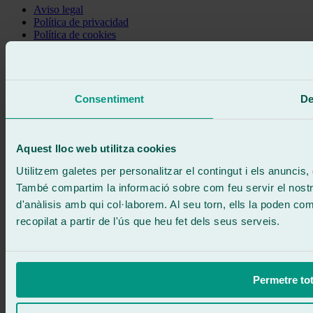
Aviso legal
Política de privacidad
Política de cookies
Truca gratis
Demanar cita
Et truquem
Sense compromís
Consentiment
De
671 015 121
Escriu-nos
900 333 733
ATENCIÓ 24/7
Contacta'ns
Aquest lloc web utilitza cookies
Utilitzem galetes per personalitzar el contingut i els anuncis, o
També compartim la informació sobre com feu servir el nostre 
d'anàlisis amb qui col·laborem. Al seu torn, ells la poden c
recopilat a partir de l'ús que heu fet dels seus serveis.
Permetre tot