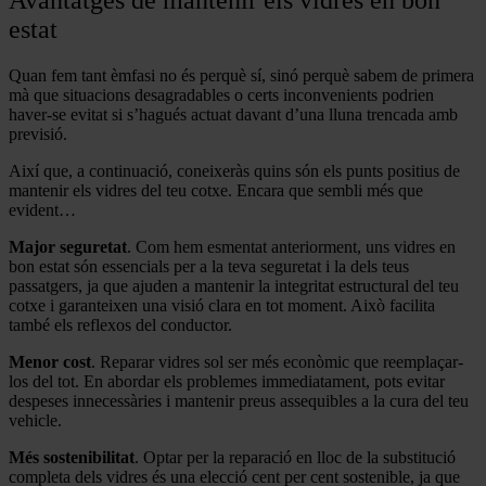
Avantatges de mantenir els vidres en bon
estat
Quan fem tant èmfasi no és perquè sí, sinó perquè sabem de primera
mà que situacions desagradables o certs inconvenients podrien
haver-se evitat si s’hagués actuat davant d’una lluna trencada amb
previsió.
Així que, a continuació, coneixeràs quins són els punts positius de
mantenir els vidres del teu cotxe. Encara que sembli més que
evident…
Major seguretat
. Com hem esmentat anteriorment, uns vidres en
bon estat són essencials per a la teva seguretat i la dels teus
passatgers, ja que ajuden a mantenir la integritat estructural del teu
cotxe i garanteixen una visió clara en tot moment. Això facilita
també els reflexos del conductor.
Menor cost
. Reparar vidres sol ser més econòmic que reemplaçar-
los del tot. En abordar els problemes immediatament, pots evitar
despeses innecessàries i mantenir preus assequibles a la cura del teu
vehicle.
Més sostenibilitat
. Optar per la reparació en lloc de la substitució
completa dels vidres és una elecció cent per cent sostenible, ja que