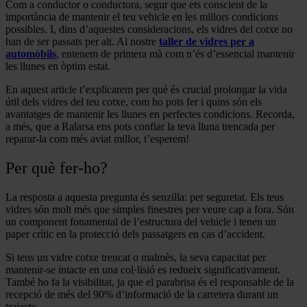
Com a conductor o conductora, segur que ets conscient de la
importància de mantenir el teu vehicle en les millors condicions
possibles. I, dins d’aquestes consideracions, els vidres del cotxe no
han de ser passats per alt. Al nostre
taller de vidres per a
automòbils
, entenem de primera mà com n’és d’essencial mantenir
les llunes en òptim estat.
En aquest article t’explicarem per què és crucial prolongar la vida
útil dels vidres del teu cotxe, com ho pots fer i quins són els
avantatges de mantenir les llunes en perfectes condicions. Recorda,
a més, que a Ralarsa ens pots confiar la teva lluna trencada per
reparar-la com més aviat millor, t’esperem!
Per què fer-ho?
La resposta a aquesta pregunta és senzilla: per seguretat. Els teus
vidres són molt més que simples finestres per veure cap a fora. Són
un component fonamental de l’estructura del vehicle i tenen un
paper crític en la protecció dels passatgers en cas d’accident.
Si tens un vidre cotxe trencat o malmès, la seva capacitat per
mantenir-se intacte en una col·lisió es redueix significativament.
També ho fa la visibilitat, ja que el parabrisa és el responsable de la
recepció de més del 90% d’informació de la carretera durant un
trajecte.