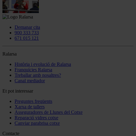
Demanar cita
900 333 733
671 015 121
Ralarsa
Història i evolució de Ralarsa
Franquícies Ralarsa
Treballar amb nosaltres?
Canal mediador
Et pot interessar
Preguntes freqüents
Xarxa de tallers
Asseguradores de Llunes del Cotxe
Reparació vidres cotxe
Canviar parabrisa cotxe
Contacte