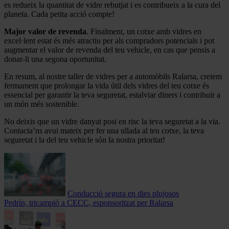
es redueix la quantitat de vidre rebutjat i es contribueix a la cura del
planeta. Cada petita acció compte!
Major valor de revenda
. Finalment, un cotxe amb vidres en
excel·lent estat és més atractiu per als compradors potencials i pot
augmentar el valor de revenda del teu vehicle, en cas que pensis a
donar-li una segona oportunitat.
En resum, al nostre taller de vidres per a automòbils Ralarsa, creiem
fermament que prolongar la vida útil dels vidres del teu cotxe és
essencial per garantir la teva seguretat, estalviar diners i contribuir a
un món més sostenible.
No deixis que un vidre danyat posi en risc la teva seguretat a la via.
Contacta’ns avui mateix per fer una ullada al teu cotxe, la teva
seguretat i la del teu vehicle són la nostra prioritat!
Conducció segura en dies plujosos
Pedrín, tricampió a CECC, esponsoritzat per Ralarsa