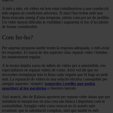
A més a més, els vidres en bon estat contribueixen a una conducció
més segura en condicions adverses. Si mai t’has trobat amb una
lluna trencada enmig d’una tempesta, sabràs com pot ser de perillós.
Un vidre danyat dificulta la visibilitat i augmenta el risc d’accidents
de forma considerable.
Com fer-ho?
Per aquesta pregunta també tenim la resposta adequada, o més aviat
les respostes. Es tracta de dos aspectes clau: reparar vidre i brindar-
los manteniment regular.
A la nostra àmplia xarxa de tallers de vidres per a automòbils, ens
especialitzem en reparar vidres de cotxe. Això vol dir que no
necessites reemplaçar tota la lluna cada vegada que hi hagi un petit
mal. La reparació de vidres és una solució efectiva i assequible per
arreglar aquestes ‘simples’
esquerdes i estelles que poden
aparèixer al teu parabrisa
o finestres laterals.
Així mateix, des de Ralarsa apostem per reparar vidre abans que per
substituir-lo basant-nos en una cosa tan bàsica i important com la
sostenibilitat. Arreglar vidre cotxe trencat no és només més
econòmic que la substitució completa, sinó que també és més