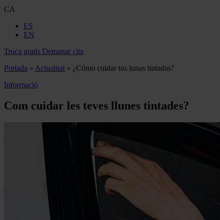
CA
ES
EN
Truca gratis
Demanar cita
Portada
»
Actualitat
»
¿Cómo cuidar tus lunas tintadas?
Informació
Com cuidar les teves llunes tintades?