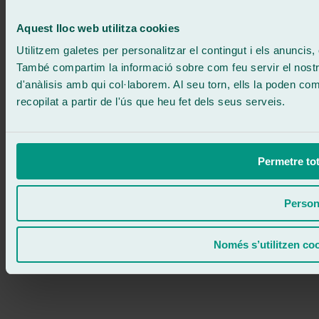
Escriu-nos
900 333 733
ATENCIÓ 24/7
Contacta'ns
Aquest lloc web utilitza cookies
Utilitzem galetes per personalitzar el contingut i els anuncis, o
També compartim la informació sobre com feu servir el nostre 
d'anàlisis amb qui col·laborem. Al seu torn, ells la poden c
recopilat a partir de l'ús que heu fet dels seus serveis.
Permetre tot
Person
Només s’utilitzen co