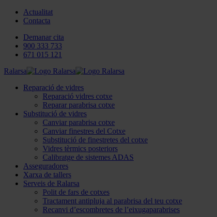
Actualitat
Contacta
Demanar cita
900 333 733
671 015 121
Ralarsa
Reparació de vidres
Reparació vidres cotxe
Reparar parabrisa cotxe
Substitució de vidres
Canviar parabrisa cotxe
Canviar finestres del Cotxe
Substitució de finestretes del cotxe
Vidres tèrmics posteriors
Calibratge de sistemes ADAS
Asseguradores
Xarxa de tallers
Serveis de Ralarsa
Polit de fars de cotxes
Tractament antipluja al parabrisa del teu cotxe
Recanvi d’escombretes de l’eixugaparabrises