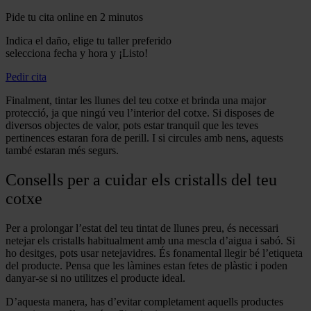
Pide tu cita online en 2 minutos
Indica el daño, elige tu taller preferido
selecciona fecha y hora y ¡Listo!
Pedir cita
Finalment, tintar les llunes del teu cotxe et brinda una major
protecció, ja que ningú veu l’interior del cotxe. Si disposes de
diversos objectes de valor, pots estar tranquil que les teves
pertinences estaran fora de perill. I si circules amb nens, aquests
també estaran més segurs.
Consells per a cuidar els cristalls del teu
cotxe
Per a prolongar l’estat del teu tintat de llunes preu, és necessari
netejar els cristalls habitualment amb una mescla d’aigua i sabó. Si
ho desitges, pots usar netejavidres. És fonamental llegir bé l’etiqueta
del producte. Pensa que les làmines estan fetes de plàstic i poden
danyar-se si no utilitzes el producte ideal.
D’aquesta manera, has d’evitar completament aquells productes