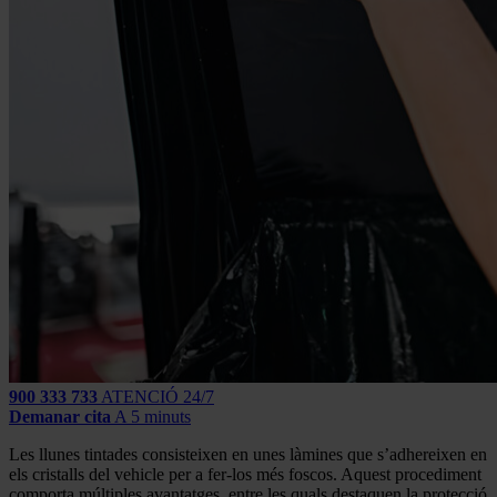
900 333 733
ATENCIÓ 24/7
Demanar cita
A 5 minuts
Les llunes tintades consisteixen en unes làmines que s’adhereixen en
els cristalls del vehicle per a fer-los més foscos. Aquest procediment
comporta múltiples avantatges, entre les quals destaquen la protecció