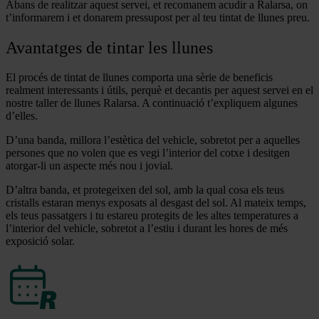
Abans de realitzar aquest servei, et recomanem acudir a Ralarsa, on
t’informarem i et donarem pressupost per al teu tintat de llunes preu.
Avantatges de tintar les llunes
El procés de tintat de llunes comporta una sèrie de beneficis
realment interessants i útils, perquè et decantis per aquest servei en el
nostre taller de llunes Ralarsa. A continuació t’expliquem algunes
d’elles.
D’una banda, millora l’estètica del vehicle, sobretot per a aquelles
persones que no volen que es vegi l’interior del cotxe i desitgen
atorgar-li un aspecte més nou i jovial.
D’altra banda, et protegeixen del sol, amb la qual cosa els teus
cristalls estaran menys exposats al desgast del sol. Al mateix temps,
els teus passatgers i tu estareu protegits de les altes temperatures a
l’interior del vehicle, sobretot a l’estiu i durant les hores de més
exposició solar.