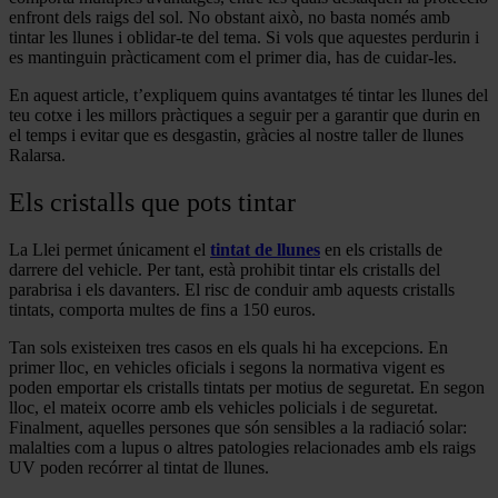
enfront dels raigs del sol. No obstant això, no basta només amb
tintar les llunes i oblidar-te del tema. Si vols que aquestes perdurin i
es mantinguin pràcticament com el primer dia, has de cuidar-les.
En aquest article, t’expliquem quins avantatges té tintar les llunes del
teu cotxe i les millors pràctiques a seguir per a garantir que durin en
el temps i evitar que es desgastin, gràcies al nostre taller de llunes
Ralarsa.
Els cristalls que pots tintar
La Llei permet únicament el
tintat de llunes
en els cristalls de
darrere del vehicle. Per tant, està prohibit tintar els cristalls del
parabrisa i els davanters. El risc de conduir amb aquests cristalls
tintats, comporta multes de fins a 150 euros.
Tan sols existeixen tres casos en els quals hi ha excepcions. En
primer lloc, en vehicles oficials i segons la normativa vigent es
poden emportar els cristalls tintats per motius de seguretat. En segon
lloc, el mateix ocorre amb els vehicles policials i de seguretat.
Finalment, aquelles persones que són sensibles a la radiació solar:
malalties com a lupus o altres patologies relacionades amb els raigs
UV poden recórrer al tintat de llunes.