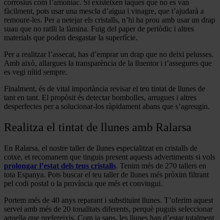
corrosius com l’amoníac. Si existeixen taques que no es van
fàcilment, pots usar una mescla d’aigua i vinagre, que t’ajudarà a
remoure-les. Per a netejar els cristalls, n’hi ha prou amb usar un drap
suau que no ratlli la làmina. Fuig del paper de periòdic i altres
materials que poden desgastar la superfície.
Per a realitzar l’assecat, has d’emprar un drap que no deixi pelusses.
Amb això, allargues la transparència de la lluentor i t’assegures que
es vegi nítid sempre.
Finalment, és de vital importància revisar el teu tintat de llunes de
tant en tant. El propòsit és detectar bombolles, arrugues i altres
desperfectes per a solucionar-los ràpidament abans que s’agreugin.
Realitza el tintat de llunes amb Ralarsa
En Ralarsa, el nostre taller de llunes especialitzat en cristalls de
cotxe, et recomanem que tinguis present aquests advertiments si vols
prolongar l’estat dels teus cristalls
. Tenim més de 270 tallers en
tota Espanya. Pots buscar el teu taller de llunes més pròxim filtrant
pel codi postal o la província que més et convingui.
Portem més de 40 anys reparant i substituint llunes. T’oferim aquest
servei amb més de 20 tonalitats diferents, perquè puguis seleccionar
aquella que prefereixis. Com ja saps, les llunes han d’estar totalment