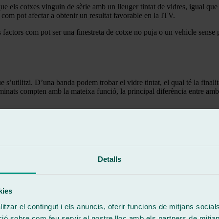
e els cotxes vinguin de sèrie amb un lleuger tintat de vidres, igual que ho
 com pot afectar a obtenir un resultat favorable en la ITV.
s factors com pot ser una finestreta de cotxe no puja o un vehicle sense
’utilitzi. D’una banda podem trobar el vidre tintat, el qual té la finalita
aminats compten amb la mateixa funció, la principal diferència entre ambdó
es convencionals als quals afegim una fina làmina de foscor totalment var
favorable a la ITV
ió Tècnica de Vehicles després de tintar vidres cotxe, serà necessari ten
Detalls
t en el vidre frontal com en les finestretes laterals, pel fet que això podr
as dels vehicles oficials i dels cossos de seguretat, vehicles de pers
.
kies
tzar el contingut i els anuncis, oferir funcions de mitjans socials i
 sobre com feu servir el nostre lloc amb els partners de mitjans 