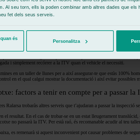
m. Al seu torn, ells la poden combinar amb altres dades que els 
 heu fet dels seus serveis.
 quan és
Personalitza
Perm
e passar una homologació específica. Després de la reforma de la llei, ja
ada i simplement recórrer a la ITV quan el vehicle el necessiti.
 làmines en un taller de llunes per a així assegurar-te que estàs 100% h
ontrol en el qual calgui mostrar la documentació i així evitar possibles m
cotxe: factors a tenir en compte per a passar la
lers Ralarsa trobaràs altres serveis que t’ajudaran a passar la inspecció
n el resultat. En el cas de trobar-se en un estat lleugerament translúcid,
 cotxe no passarà la ITV. Per està raó, és recomanable acudir al teu tal
baixa, es remenarà si aquest inconvenient pot causar problemes de seguret