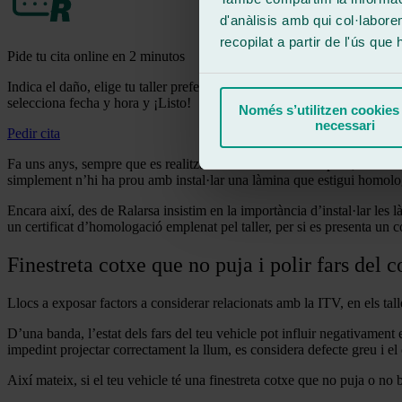
d'anàlisis amb qui col·labore
recopilat a partir de l'ús que
Pide tu cita online en 2 minutos
Indica el daño, elige tu taller preferido
selecciona fecha y hora y ¡Listo!
Només s’utilitzen cookies
necessari
Pedir cita
Fa uns anys, sempre que es realitzava un tintat de vidres preu, havia d
simplement n’hi ha prou amb instal·lar una làmina que estigui homolog
Encara així, des de Ralarsa insistim en la importància d’instal·lar les
un certificat d’homologació emplenat pel taller, per si es presenta un c
Finestreta cotxe que no puja i polir fars del 
Llocs a exposar factors a considerar relacionats amb la ITV, en els tal
D’una banda, l’estat dels fars del teu vehicle pot influir negativament e
impedint projectar correctament la llum, es considera defecte greu i el
Així mateix, si el teu vehicle té una finestreta cotxe que no puja o no 