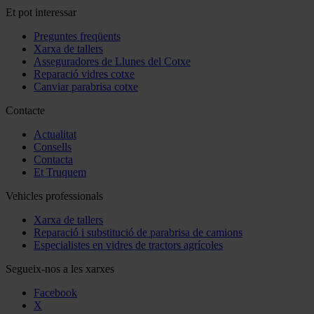
Et pot interessar
Preguntes freqüents
Xarxa de tallers
Asseguradores de Llunes del Cotxe
Reparació vidres cotxe
Canviar parabrisa cotxe
Contacte
Actualitat
Consells
Contacta
Et Truquem
Vehicles professionals
Xarxa de tallers
Reparació i substitució de parabrisa de camions
Especialistes en vidres de tractors agrícoles
Segueix-nos a les xarxes
Facebook
X