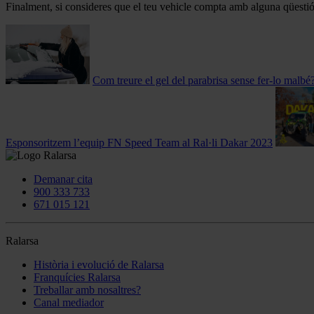
Finalment, si consideres que el teu vehicle compta amb alguna qüestió 
Com treure el gel del parabrisa sense fer-lo malbé
Esponsoritzem l’equip FN Speed ​​Team al Ral·li Dakar 2023
Demanar cita
900 333 733
671 015 121
Ralarsa
Història i evolució de Ralarsa
Franquícies Ralarsa
Treballar amb nosaltres?
Canal mediador