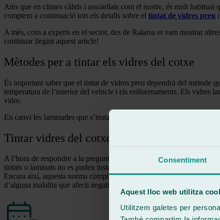
Atès que en climes càlids i assolellats com el nostre, és molt habitual qu
comptem a continuació tots els detalls sobre el
tintat de vidres preu
i
A més, com a experts en el sector, des de Ralarsa et vam mostrar altre
continuar llegint aquest article!
Mètodes per a tintar els vidres del cotxe
És important saber que el tintat de vidres preu dependrà del mètode que s
temperatura de l’interior del vehicle i els enlluernaments. Els vidres l
vidre.
En canvi les laminades que s’instal·len en els tallers Ralarsa, són vidr
Tintar vidres del cotxe i obtenir un resultat 
A l’hora de respondre a la pregunta de si és possible passar la Inspecc
Consentiment
tintats o laminats no es poden instal·lar en les posicions davanteres, tan
Encara així, aquesta norma compta amb algunes excepcions, com és el c
d’alguna malaltia que afecti negativament l’exposició als raigs del sol
Aquest lloc web utilitza coo
Utilitzem galetes per personali
També compartim la informació