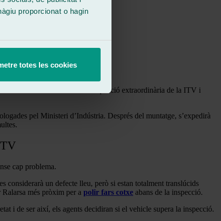
hàgiu proporcionat o hagin
etre totes les cookies
 no és necessari realitzar una inspecció extraordinària de la ITV i
omologades pel Ministeri d’Indústria. Després del muntatge, s’expedirà
ultes.
 ITV
 sense cap problema.
 es considerarà un defecte lleu, però si estan totalment translúcids
ler Ralarsa més pròxim per a
polir fars cotxe
abans de la inspecció.
at i de ser així, els agents decidiran si el vehicle supera la inspecció.