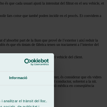
 és que cada usuari ajusti la intensitat del filtrat en el seu vehicle, et
 polir fars cotxe que també poden incidir en el procés. Et convidem a
t d’absorbir part de la llum que prové de l’exterior i així reduir la
s és que els tintats de fàbrica tenen un tractament a l’interior del
iable en funció de les necessitats del vehicle del client.
ir en compte diversos matisos. El primer, és considerar que els vidres
Informació
ia influir negativament en la visió del conductor, sobretot a la nit.
ones en risc d’amenaça o per prescripció mèdica en conseqüència
 analitzar el trànsit del lloc.
socials, de publicitat i