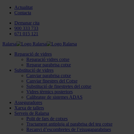
Actualitat
Contacta
Demanar cita
900 333 733
671 015 121
Ralarsa
Reparació de vidres
Reparació vidres cotxe
Reparar parabrisa cotxe
Substitució de vidres
Canviar parabrisa cotxe
Canviar finestres del Cotxe
Substitució de finestretes del cotxe
Vidres tèrmics posteriors
Calibratge de sistemes ADAS
Asseguradores
Xarxa de tallers
Serveis de Ralarsa
Polit de fars de cotxes
Tractament antipluja al parabrisa del teu cotxe
Recanvi d’escombretes de l’eixugaparabrises