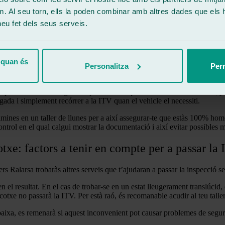
m. Al seu torn, ells la poden combinar amb altres dades que els 
 heu fet dels seus serveis.
 quan és
Personalitza
Perm
e passar una homologació específica. Després de la reforma de la llei, ja
ada i simplement recórrer a la ITV quan el vehicle el necessiti.
 làmines en un taller de llunes per a així assegurar-te que estàs 100% h
ontrol en el qual calgui mostrar la documentació i així evitar possibles m
cotxe: factors a tenir en compte per a passar la
lers Ralarsa trobaràs altres serveis que t’ajudaran a passar la inspecció
n el resultat. En el cas de trobar-se en un estat lleugerament translúcid,
 cotxe no passarà la ITV. Per està raó, és recomanable acudir al teu tal
baixa, es remenarà si aquest inconvenient pot causar problemes de seguret