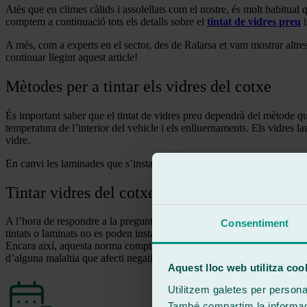
Atès que en climes càlids i assolellats com el nostre, és molt habitual qu
comptem a continuació tots els detalls sobre el
tintat de vidres preu
i
A més, com a experts en el sector, des de Ralarsa et vam mostrar altre
continuar llegint aquest article!
Mètodes per a tintar els vidres del cotxe
És important saber que el tintat de vidres preu dependrà del mètode que s
temperatura de l’interior del vehicle i els enlluernaments. Els vidres l
vidre.
En canvi les laminades que s’instal·len en els tallers Ralarsa, són vidr
Tintar vidres del cotxe i obtenir un resultat 
A l’hora de respondre a la pregunta de si és possible passar la Inspecc
Consentiment
tintats o laminats no es poden instal·lar en les posicions davanteres, tan
Encara així, aquesta norma compta amb algunes excepcions, com és el c
d’alguna malaltia que afecti negativament l’exposició als raigs del sol
Aquest lloc web utilitza coo
Utilitzem galetes per personali
També compartim la informació