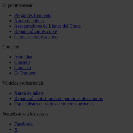
Et pot interessar
Preguntes freqüents
Xarxa de tallers
Asseguradores de Llunes del Cotxe
Reparació vidres cotxe
Canviar parabrisa cotxe
Contacte
Actualitat
Consells
Contacta
Et Truquem
Vehicles professionals
Xarxa de tallers
Reparació i substitució de parabrisa de camions
Especialistes en vidres de tractors agrícoles
Segueix-nos a les xarxes
Facebook
X