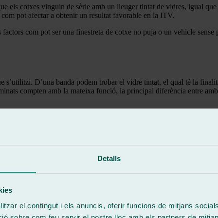
e els cotxes vinguin de sèrie amb un lleuger tintat de vidres, igual que ho
 com pot afectar a obtenir un resultat favorable en la ITV.
s factors com pot ser una finestreta de cotxe no puja o un vehicle sense
’utilitzi. D’una banda podem trobar el vidre tintat, el qual té la finalita
aminats compten amb la mateixa funció, la principal diferència entre ambdó
es convencionals als quals afegim una fina làmina de foscor totalment var
favorable a la ITV
ió Tècnica de Vehicles després de tintar vidres cotxe, serà necessari ten
Detalls
t en el vidre frontal com en les finestretes laterals, pel fet que això podr
as dels vehicles oficials i dels cossos de seguretat, vehicles de pers
.
kies
tzar el contingut i els anuncis, oferir funcions de mitjans socials i
 sobre com feu servir el nostre lloc amb els partners de mitjans 