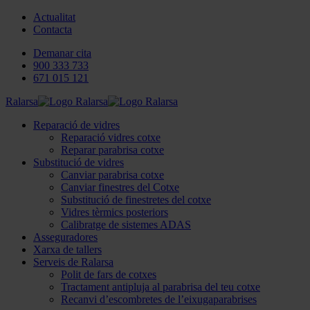
Actualitat
Contacta
Demanar cita
900 333 733
671 015 121
Ralarsa
Reparació de vidres
Reparació vidres cotxe
Reparar parabrisa cotxe
Substitució de vidres
Canviar parabrisa cotxe
Canviar finestres del Cotxe
Substitució de finestretes del cotxe
Vidres tèrmics posteriors
Calibratge de sistemes ADAS
Asseguradores
Xarxa de tallers
Serveis de Ralarsa
Polit de fars de cotxes
Tractament antipluja al parabrisa del teu cotxe
Recanvi d’escombretes de l’eixugaparabrises