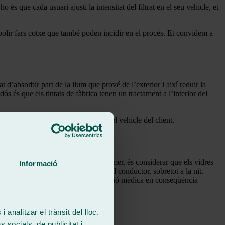
 és que cada usuari ajusti la intensitat del filtrat en el seu vehicle, et
 polir fars cotxe que també poden incidir en el procés. Et convidem a
t d’absorbir part de la llum que prové de l’exterior i així reduir la
s és que els tintats de fàbrica tenen un tractament a l’interior del
iable en funció de les necessitats del vehicle del client.
ir en compte diversos matisos. El primer, és considerar que els vidres
Informació
ia influir negativament en la visió del conductor, sobretot a la nit.
ones en risc d’amenaça o per prescripció mèdica en conseqüència
 analitzar el trànsit del lloc.
socials, de publicitat i