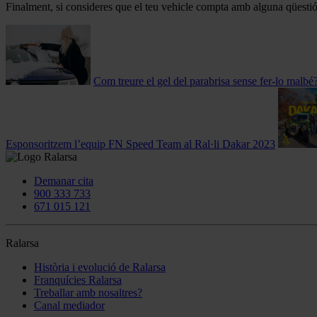
Finalment, si consideres que el teu vehicle compta amb alguna qüestió 
Com treure el gel del parabrisa sense fer-lo malbé
Esponsoritzem l’equip FN Speed ​​Team al Ral·li Dakar 2023
Demanar cita
900 333 733
671 015 121
Ralarsa
Història i evolució de Ralarsa
Franquícies Ralarsa
Treballar amb nosaltres?
Canal mediador