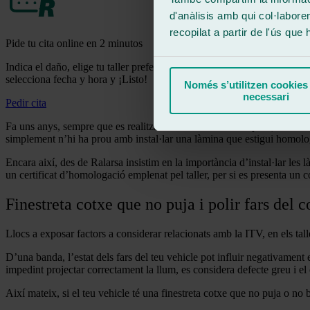
d'anàlisis amb qui col·labore
recopilat a partir de l'ús que
Pide tu cita online en 2 minutos
Indica el daño, elige tu taller preferido
selecciona fecha y hora y ¡Listo!
Només s’utilitzen cookies
necessari
Pedir cita
Fa uns anys, sempre que es realitzava un tintat de vidres preu, havia d
simplement n’hi ha prou amb instal·lar una làmina que estigui homolog
Encara així, des de Ralarsa insistim en la importància d’instal·lar les
un certificat d’homologació emplenat pel taller, per si es presenta un c
Finestreta cotxe que no puja i polir fars del 
Llocs a exposar factors a considerar relacionats amb la ITV, en els tal
D’una banda, l’estat dels fars del teu vehicle pot influir negativament e
impedint projectar correctament la llum, es considera defecte greu i el
Així mateix, si el teu vehicle té una finestreta cotxe que no puja o no 