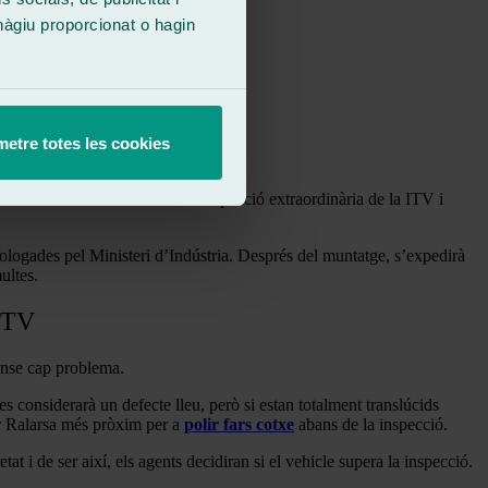
hàgiu proporcionat o hagin
etre totes les cookies
 no és necessari realitzar una inspecció extraordinària de la ITV i
omologades pel Ministeri d’Indústria. Després del muntatge, s’expedirà
ultes.
 ITV
 sense cap problema.
 es considerarà un defecte lleu, però si estan totalment translúcids
ler Ralarsa més pròxim per a
polir fars cotxe
abans de la inspecció.
at i de ser així, els agents decidiran si el vehicle supera la inspecció.