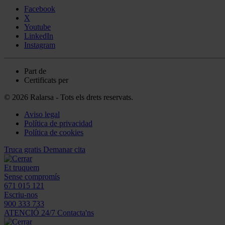
Facebook
X
Youtube
LinkedIn
Instagram
Part de
Certificats per
© 2026 Ralarsa - Tots els drets reservats.
Aviso legal
Política de privacidad
Política de cookies
Truca gratis
Demanar cita
Et truquem
Sense compromís
671 015 121
Escriu-nos
900 333 733
ATENCIÓ 24/7
Contacta'ns