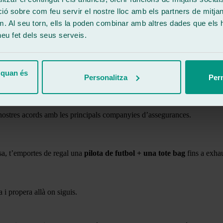
 sobre com feu servir el nostre lloc amb els partners de mitjans 
m. Al seu torn, ells la poden combinar amb altres dades que els 
alarsa
 heu fet dels seus serveis.
 quan és
nt eines i materials certificats.
Personalitza
Perm
ls nostres acords amb les principals companyies d’assegurances.
isa, t’emportes de regal una
pilota de futbol + una tote bag
fins a exhau
 i propera allà on siguis.