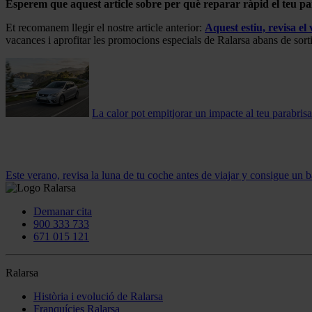
Esperem que aquest article sobre per què reparar ràpid el teu pa
Et recomanem llegir el nostre article anterior:
Aquest estiu, revisa el
vacances i aprofitar les promocions especials de Ralarsa abans de sortir
La calor pot empitjorar un impacte al teu parabrisa
Este verano, revisa la luna de tu coche antes de viajar y consigue un b
Demanar cita
900 333 733
671 015 121
Ralarsa
Història i evolució de Ralarsa
Franquícies Ralarsa