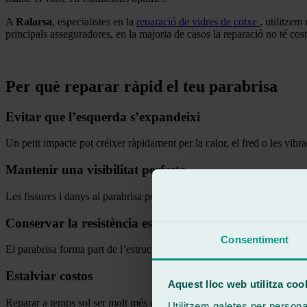
A
Ralarsa
, especialistes en la
reparació de vidres de cotxe
, utilitzem
principals asseguradores, en la majoria de casos la reparació no té cost
.
Per què reparar ràpid el teu parabrisa
Evitar que l’esquerda s’expandeixi
Un petit impacte pot créixer ràpidament per la calor, el fred o les vibr
Mantenir una visibilitat perfecta
Les fissures i danys al parabrisa poden afectar la visió del conductor i
Conservar la resistència estructural
Consentiment
El parabrisa forma part de l’estructura del cotxe i contribueix a la pro
Estalviar costos
Aquest lloc web utilitza coo
Reparar a temps sol ser molt més econòmic que substituir completamen
Utilitzem galetes per personali