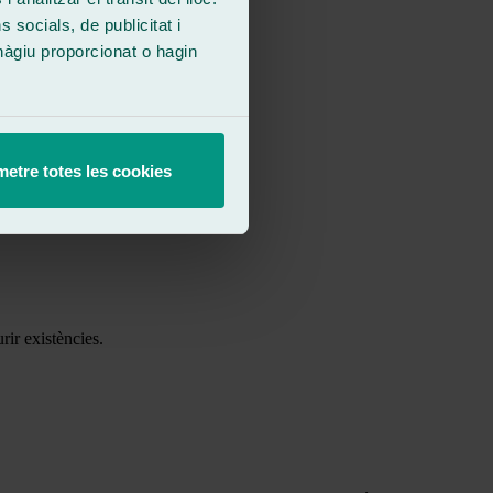
socials, de publicitat i
hàgiu proporcionat o hagin
etre totes les cookies
rir existències.