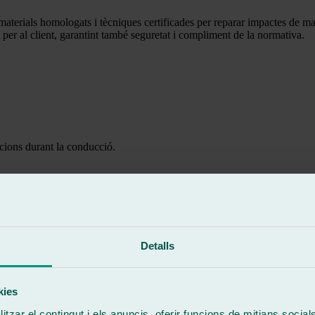
 materials homologats i tècniques certificades per reparar impactes de ma
 per al client, garantint també seguretat i compliment de la normativa.
acions durant la conducció.
 augmentar el risc d’accident.
Detalls
tecció dels ocupants.
kies
t el vidre.
tzar el contingut i els anuncis, oferir funcions de mitjans socials i