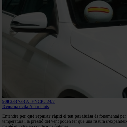
900 333 733
ATENCIÓ 24/7
Demanar cita
A 5 minuts
Entendre
per què reparar ràpid el teu parabrisa
és fonamental per m
temperatura i la pressió del vent poden fer que una fissura s’expandeixi 
manté el vidre en condicions òptimes.