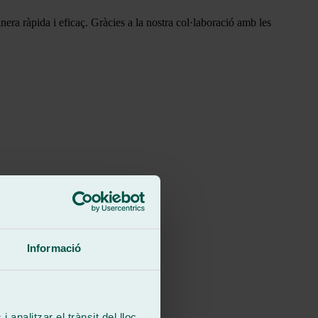
nera ràpida i eficaç. Gràcies a la nostra col·laboració amb les
Informació
 analitzar el trànsit del lloc.