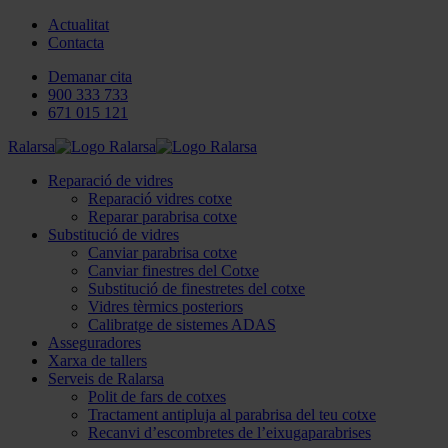
Actualitat
Contacta
Demanar cita
900 333 733
671 015 121
Ralarsa
Reparació de vidres
Reparació vidres cotxe
Reparar parabrisa cotxe
Substitució de vidres
Canviar parabrisa cotxe
Canviar finestres del Cotxe
Substitució de finestretes del cotxe
Vidres tèrmics posteriors
Calibratge de sistemes ADAS
Asseguradores
Xarxa de tallers
Serveis de Ralarsa
Polit de fars de cotxes
Tractament antipluja al parabrisa del teu cotxe
Recanvi d’escombretes de l’eixugaparabrises