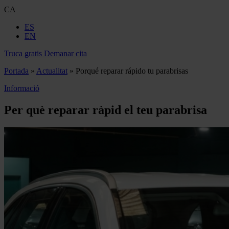
CA
ES
EN
Truca gratis
Demanar cita
Portada
»
Actualitat
»
Porqué reparar rápido tu parabrisas
Informació
Per què reparar ràpid el teu parabrisa