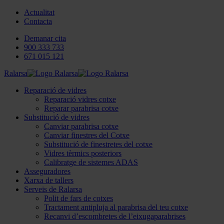
Actualitat
Contacta
Demanar cita
900 333 733
671 015 121
Ralarsa
Reparació de vidres
Reparació vidres cotxe
Reparar parabrisa cotxe
Substitució de vidres
Canviar parabrisa cotxe
Canviar finestres del Cotxe
Substitució de finestretes del cotxe
Vidres tèrmics posteriors
Calibratge de sistemes ADAS
Asseguradores
Xarxa de tallers
Serveis de Ralarsa
Polit de fars de cotxes
Tractament antipluja al parabrisa del teu cotxe
Recanvi d’escombretes de l’eixugaparabrises