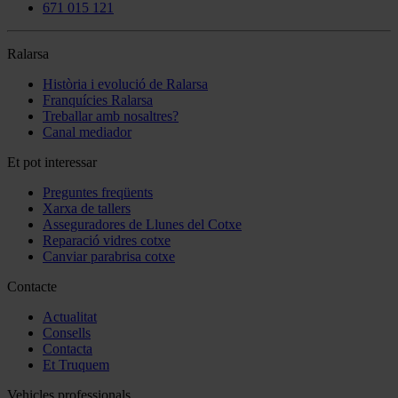
671 015 121
Ralarsa
Història i evolució de Ralarsa
Franquícies Ralarsa
Treballar amb nosaltres?
Canal mediador
Et pot interessar
Preguntes freqüents
Xarxa de tallers
Asseguradores de Llunes del Cotxe
Reparació vidres cotxe
Canviar parabrisa cotxe
Contacte
Actualitat
Consells
Contacta
Et Truquem
Vehicles professionals