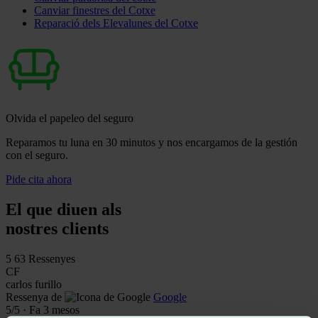
Canviar finestres del Cotxe
Reparació dels Elevalunes del Cotxe
Olvida el papeleo del seguro
Reparamos tu luna en 30 minutos y nos encargamos de la gestión
con el seguro.
Pide cita ahora
El que diuen als
nostres clients
5
63 Ressenyes
CF
carlos furillo
Ressenya de
Google
5
/5
·
Fa 3 mesos