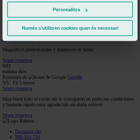
por todo...
Personalitza
Veure ressenya
C
consulting
Ressenya de
Google
Només s’utilitzen cookies quan és necessari
5
/5
·
Fa 5 mesos
Veure ressenya
Magnificos profesionales y tintadores de lunas
Veure ressenya
MD
makina dios
Ressenya de
Google
5
/5
·
Fa 5 mesos
Veure ressenya
Muy buen trato el coche me lo entregaron en perfectas condiciones
y bastante rápido muy agradecido sin duda volveré
Veure ressenya
Demanar cita
900 333 733