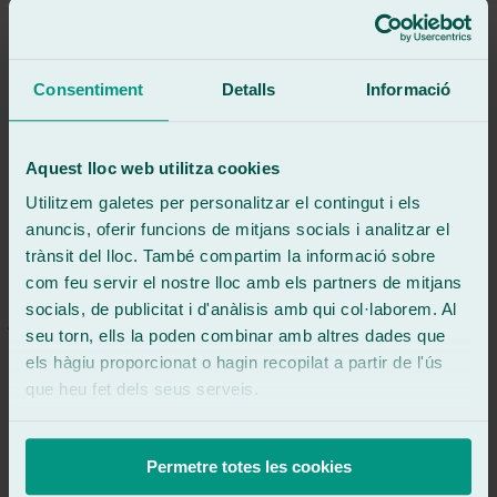
Veure ressenya
Acudí a ellos para sustituir la ventanilla izquierda era una sustitución
complicada por un golpe en la puerta,quedó perfecto y me
entregaron el coche limpio de cristales un diez
Consentiment
Detalls
Informació
Veure ressenya
KC
Aquest lloc web utilitza cookies
katherine carrillo
Ressenya de
Google
Utilitzem galetes per personalitzar el contingut i els
5
/5
·
Fa 4 mesos
anuncis, oferir funcions de mitjans socials i analitzar el
Veure ressenya
trànsit del lloc. També compartim la informació sobre
Veure ressenya
com feu servir el nostre lloc amb els partners de mitjans
JE
socials, de publicitat i d'anàlisis amb qui col·laborem. Al
jose escamez perez
seu torn, ells la poden combinar amb altres dades que
Ressenya de
Google
5
/5
·
Fa 4 mesos
els hàgiu proporcionat o hagin recopilat a partir de l'ús
Veure ressenya
que heu fet dels seus serveis.
Me han puesto luneta trasera de furgoneta.
La verdad a sido todo muy rápido y bien hecho, el personal muy
amable y atento en todo momento.
Permetre totes les cookies
Sin duda son gente y taller muy recomendable 🍀😊😊😊 Gracias