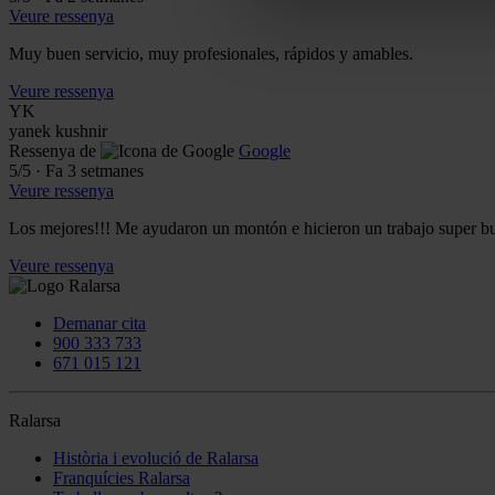
Veure ressenya
Muy buen servicio, muy profesionales, rápidos y amables.
Veure ressenya
YK
yanek kushnir
Ressenya de
Google
5
/5
·
Fa 3 setmanes
Veure ressenya
Los mejores!!! Me ayudaron un montón e hicieron un trabajo super bue
Veure ressenya
Demanar cita
900 333 733
671 015 121
Ralarsa
Història i evolució de Ralarsa
Franquícies Ralarsa