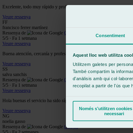
Excelente, todo muy rápido y profesional, gracias!
Veure ressenya
FF
francisco ferrer martínez
Ressenya de
Google
Consentiment
5
/5
·
Fa 1 setmana
Veure ressenya
Buena atención, cercanía y profesionalidad
Aquest lloc web utilitza coo
Veure ressenya
Utilitzem galetes per personali
SS
També compartim la informació
salva sanchis
d'anàlisis amb qui col·labore
Ressenya de
Google
5
/5
·
Fa 1 setmana
recopilat a partir de l'ús que
Veure ressenya
Hola buenas el servicio ha sido rápido y eficaz, la atención espectacul
Només s’utilitzen cookies
Veure ressenya
necessari
NG
noelia gasso
Ressenya de
Google
5
/5
·
Fa 2 setmanes