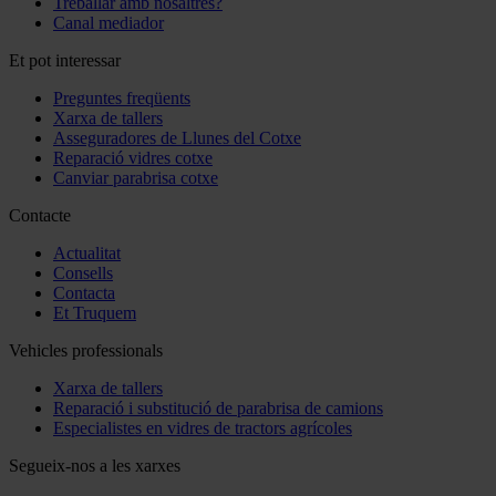
Treballar amb nosaltres?
Canal mediador
Et pot interessar
Preguntes freqüents
Xarxa de tallers
Asseguradores de Llunes del Cotxe
Reparació vidres cotxe
Canviar parabrisa cotxe
Contacte
Actualitat
Consells
Contacta
Et Truquem
Vehicles professionals
Xarxa de tallers
Reparació i substitució de parabrisa de camions
Especialistes en vidres de tractors agrícoles
Segueix-nos a les xarxes