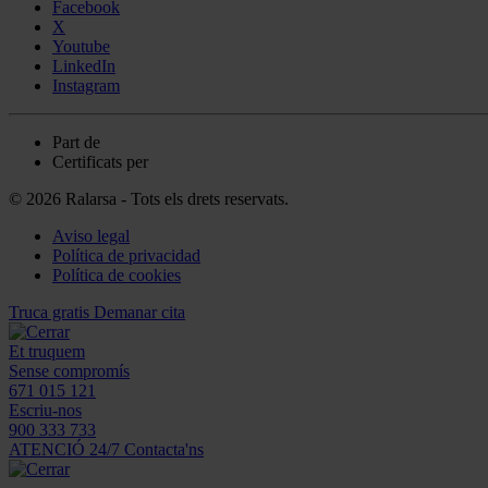
Facebook
X
Youtube
LinkedIn
Instagram
Part de
Certificats per
© 2026 Ralarsa - Tots els drets reservats.
Aviso legal
Política de privacidad
Política de cookies
Truca gratis
Demanar cita
Et truquem
Sense compromís
671 015 121
Escriu-nos
900 333 733
ATENCIÓ 24/7
Contacta'ns