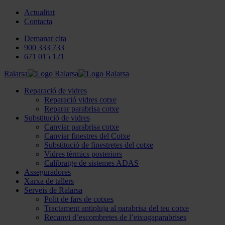
Actualitat
Contacta
Demanar cita
900 333 733
671 015 121
Ralarsa
Reparació de vidres
Reparació vidres cotxe
Reparar parabrisa cotxe
Substitució de vidres
Canviar parabrisa cotxe
Canviar finestres del Cotxe
Substitució de finestretes del cotxe
Vidres tèrmics posteriors
Calibratge de sistemes ADAS
Asseguradores
Xarxa de tallers
Serveis de Ralarsa
Polit de fars de cotxes
Tractament antipluja al parabrisa del teu cotxe
Recanvi d’escombretes de l’eixugaparabrises