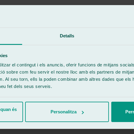
Detalls
kies
tzar el contingut i els anuncis, oferir funcions de mitjans socials i
 sobre com feu servir el nostre lloc amb els partners de mitjans 
m. Al seu torn, ells la poden combinar amb altres dades que els 
 heu fet dels seus serveis.
ar
 quan és
Personalitza
Perm