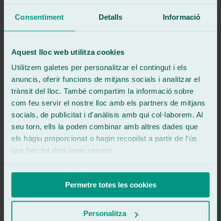
Veure ressenya
Consentiment
Detalls
Informació
Reparación pica,o en luna delantera. Todo perfecto.
Veure ressenya
IJ
Aquest lloc web utilitza cookies
inma joli
Ressenya de
Google
Utilitzem galetes per personalitzar el contingut i els
5
/5
·
Fa 2 mesos
anuncis, oferir funcions de mitjans socials i analitzar el
Veure ressenya
trànsit del lloc. També compartim la informació sobre
Profesionalidad, amabilidad y rapidez. Mil gracias!!
com feu servir el nostre lloc amb els partners de mitjans
Veure ressenya
socials, de publicitat i d'anàlisis amb qui col·laborem. Al
vl
seu torn, ells la poden combinar amb altres dades que
victoria lopez
els hàgiu proporcionat o hagin recopilat a partir de l'ús
Ressenya de
Google
5
/5
·
Fa 5 mesos
que heu fet dels seus serveis.
Veure ressenya
Muy profesional se ocupa de todo
Permetre totes les cookies
Veure ressenya
JB
juanjo benitez
Personalitza
Ressenya de
Google