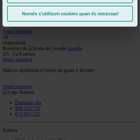
5
/5
·
Fa 6 mesos
Veure ressenya
Només s’utilitzen cookies quan és necessari
Buenos profesionales.
Veure ressenya
cR
chapa ricota
Ressenya de
Google
5
/5
·
Fa 8 mesos
Veure ressenya
Marcos rapidísimo el mejor un gusto y llevarlo
Veure ressenya
Demanar cita
900 333 733
671 015 121
Ralarsa