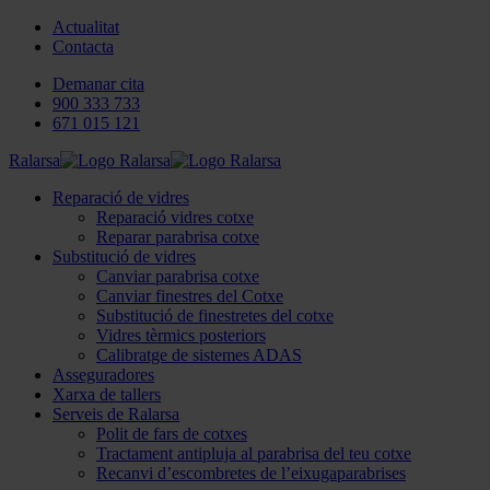
Actualitat
Contacta
Demanar cita
900 333 733
671 015 121
Ralarsa
Reparació de vidres
Reparació vidres cotxe
Reparar parabrisa cotxe
Substitució de vidres
Canviar parabrisa cotxe
Canviar finestres del Cotxe
Substitució de finestretes del cotxe
Vidres tèrmics posteriors
Calibratge de sistemes ADAS
Asseguradores
Xarxa de tallers
Serveis de Ralarsa
Polit de fars de cotxes
Tractament antipluja al parabrisa del teu cotxe
Recanvi d’escombretes de l’eixugaparabrises