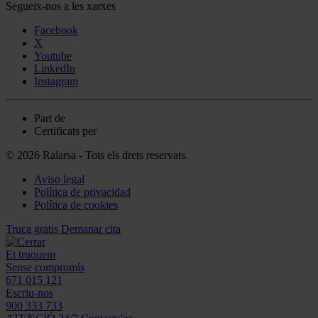
Segueix-nos a les xarxes
Facebook
X
Youtube
LinkedIn
Instagram
Part de
Certificats per
© 2026 Ralarsa - Tots els drets reservats.
Aviso legal
Política de privacidad
Política de cookies
Truca gratis
Demanar cita
Et truquem
Sense compromís
671 015 121
Escriu-nos
900 333 733