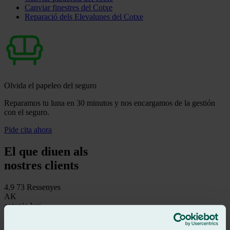
Canviar finestres del Cotxe
Reparació dels Elevalunes del Cotxe
Olvida el papeleo del seguro
Reparamos tu luna en 30 minutos y nos encargamos de la gestión
con el seguro.
Pide cita ahora
El que diuen als
nostres clients
4.9
73 Ressenyes
AK
antonio kas
Ressenya de
Google
5
/5
·
Fa 1 mes