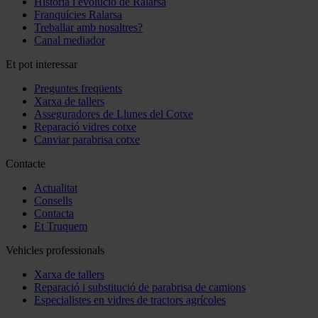
Història i evolució de Ralarsa
Franquícies Ralarsa
Treballar amb nosaltres?
Canal mediador
Et pot interessar
Preguntes freqüents
Xarxa de tallers
Asseguradores de Llunes del Cotxe
Reparació vidres cotxe
Canviar parabrisa cotxe
Contacte
Actualitat
Consells
Contacta
Et Truquem
Vehicles professionals
Xarxa de tallers
Reparació i substitució de parabrisa de camions
Especialistes en vidres de tractors agrícoles