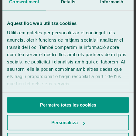
Consentiment
Detalls
Informació
Aquest lloc web utilitza cookies
Utilitzem galetes per personalitzar el contingut i els
anuncis, oferir funcions de mitjans socials i analitzar el
Olvida el papeleo del seguro
trànsit del lloc. També compartim la informació sobre
Reparamos tu luna en 30 minutos y nos encargamos de la gestión
com feu servir el nostre lloc amb els partners de mitjans
con el seguro.
socials, de publicitat i d'anàlisis amb qui col·laborem. Al
Pide cita ahora
seu torn, ells la poden combinar amb altres dades que
els hàgiu proporcionat o hagin recopilat a partir de l'ús
Demanar cita
que heu fet dels seus serveis.
900 333 733
671 015 121
Permetre totes les cookies
Ralarsa
Història i evolució de Ralarsa
Personalitza
Franquícies Ralarsa
Treballar amb nosaltres?
Canal mediador