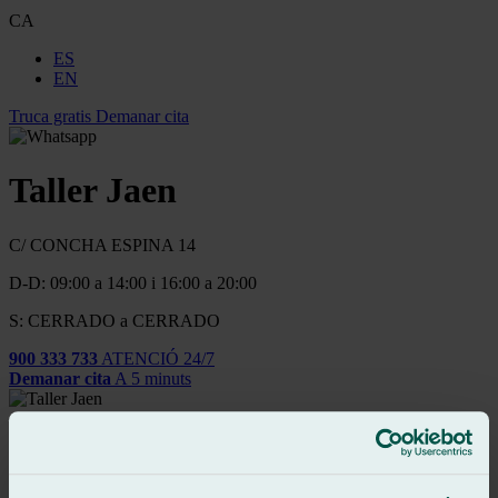
CA
ES
EN
Truca gratis
Demanar cita
Taller Jaen
C/ CONCHA ESPINA 14
D-D: 09:00 a 14:00 i 16:00 a 20:00
S: CERRADO a CERRADO
900 333 733
ATENCIÓ 24/7
Demanar cita
A 5 minuts
Reparación y Sustitución Urgente de Vidrios del Automóvil
Canviar parabrisa del cotxe
Canviar finestres del Cotxe
Reparació dels Elevalunes del Cotxe