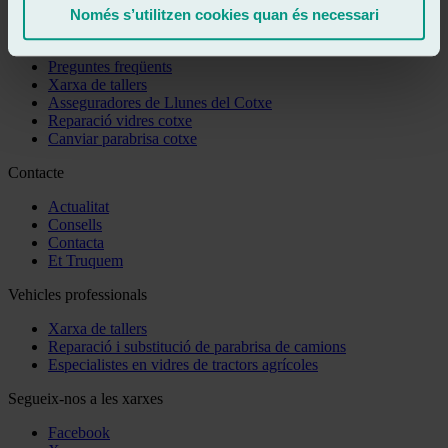
Només s’utilitzen cookies quan és necessari
Et pot interessar
Preguntes freqüents
Xarxa de tallers
Asseguradores de Llunes del Cotxe
Reparació vidres cotxe
Canviar parabrisa cotxe
Contacte
Actualitat
Consells
Contacta
Et Truquem
Vehicles professionals
Xarxa de tallers
Reparació i substitució de parabrisa de camions
Especialistes en vidres de tractors agrícoles
Segueix-nos a les xarxes
Facebook