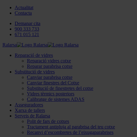
Actualitat
Contacta
Demanar cita
900 333 733
671 015 121
Ralarsa
Reparació de vidres
Reparació vidres cotxe
Reparar parabrisa cotxe
Substitució de vidres
Canviar parabrisa cotxe
Canviar finestres del Cotxe
Substitució de finestretes del cotxe
Vidres tèrmics posteriors
Calibratge de sistemes ADAS
Asseguradores
Xarxa de tallers
Serveis de Ralarsa
Polit de fars de cotxes
Tractament antipluja al parabrisa del teu cotxe
Recanvi d’escombretes de l’eixugaparabrises