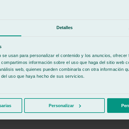
Detalles
s
el seguro.
b se usan para personalizar el contenido y los anuncios, ofrecer
s, compartimos información sobre el uso que haga del sitio web 
 análisis web, quienes pueden combinarla con otra información q
r del uso que haya hecho de sus servicios.
sarias
Personalizar
Per