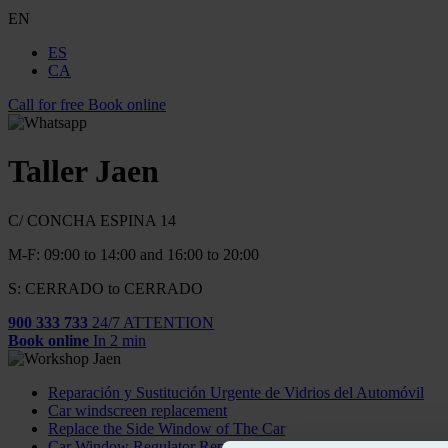
EN
ES
CA
Call for free
Book online
Taller Jaen
C/ CONCHA ESPINA 14
M-F: 09:00 to 14:00 and 16:00 to 20:00
S: CERRADO to CERRADO
900 333 733
24/7 ATTENTION
Book online
In 2 min
Reparación y Sustitución Urgente de Vidrios del Automóvil
Car windscreen replacement
Replace the Side Window of The Car
Car Window Regulator Repair