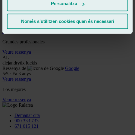
Personalitza
Veure ressenya
ML
marienca leyva
Ressenya de
Google
Només s’utilitzen cookies quan és necessari
5
/5
·
Fa 2 anys
Veure ressenya
Grandes profesionales
Veure ressenya
AL
alejandrytix luckis
Ressenya de
Google
5
/5
·
Fa 3 anys
Veure ressenya
Los mejores
Veure ressenya
Demanar cita
900 333 733
671 015 121