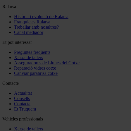
Ralarsa
Història i evolució de Ralarsa
Franquícies Ralarsa
Treballar amb nosaltres?
Canal mediador
Et pot interessar
Preguntes freqüents
Xarxa de tallers
Asseguradores de Llunes del Cotxe
Reparació vidres cotxe
Canviar parabrisa cotxe
Contacte
Actualitat
Consells
Contacta
Et Truquem
Vehicles professionals
Xarxa de tallers