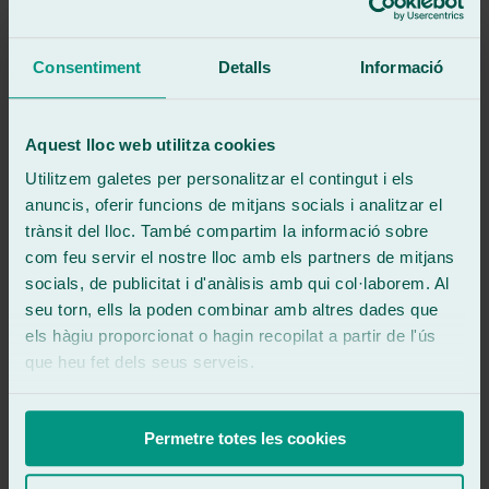
Veure ressenya
Excelente, llamé a las 09::30h de la mañana para cambiar el cristal
de la ventanilla de una Opel Vivaro de renting , lo tenían en Stock y
Consentiment
Detalls
Informació
en una hora y media ya estaba solucionado.
Lo recomiendo 100x100.
Aquest lloc web utilitza cookies
Veure ressenya
Utilitzem galetes per personalitzar el contingut i els
YD
yennifer dm
anuncis, oferir funcions de mitjans socials i analitzar el
Ressenya de
Google
trànsit del lloc. També compartim la informació sobre
5
/5
·
Fa 1 any
com feu servir el nostre lloc amb els partners de mitjans
Veure ressenya
socials, de publicitat i d'anàlisis amb qui col·laborem. Al
Excelente, rápidos y buenos profesionales.
seu torn, ells la poden combinar amb altres dades que
Veure ressenya
els hàgiu proporcionat o hagin recopilat a partir de l'ús
AF
que heu fet dels seus serveis.
antonio fernandez lopez
Ressenya de
Google
5
/5
·
Fa 1 any
Veure ressenya
Permetre totes les cookies
Profesionales de los pies a la cabeza! Puntualidad y formalidad 🔝