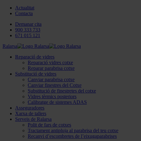
Actualitat
Contacta
Demanar cita
900 333 733
671 015 121
Ralarsa
Reparació de vidres
Reparació vidres cotxe
Reparar parabrisa cotxe
Substitució de vidres
Canviar parabrisa cotxe
Canviar finestres del Cotxe
Substitució de finestretes del cotxe
Vidres tèrmics posteriors
Calibratge de sistemes ADAS
Asseguradores
Xarxa de tallers
Serveis de Ralarsa
Polit de fars de cotxes
Tractament antipluja al parabrisa del teu cotxe
Recanvi d’escombretes de l’eixugaparabrises