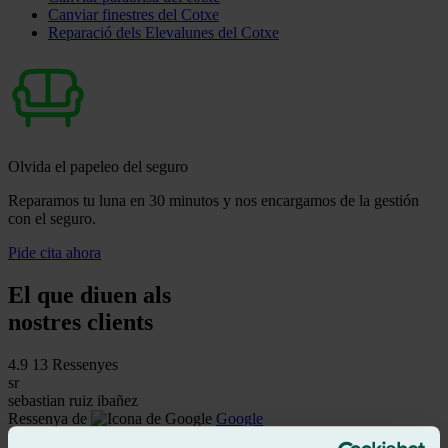
Canviar finestres del Cotxe
Reparació dels Elevalunes del Cotxe
Olvida el papeleo del seguro
Reparamos tu luna en 30 minutos y nos encargamos de la gestión
con el seguro.
Pide cita ahora
El que diuen als
nostres clients
4.9
13 Ressenyes
sr
sebastian ruiz ibañez
Ressenya de
Google
5
/5
·
Fa 9 mesos