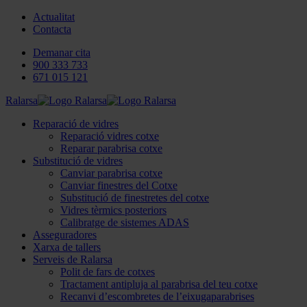
Actualitat
Contacta
Demanar cita
900 333 733
671 015 121
Ralarsa
Reparació de vidres
Reparació vidres cotxe
Reparar parabrisa cotxe
Substitució de vidres
Canviar parabrisa cotxe
Canviar finestres del Cotxe
Substitució de finestretes del cotxe
Vidres tèrmics posteriors
Calibratge de sistemes ADAS
Asseguradores
Xarxa de tallers
Serveis de Ralarsa
Polit de fars de cotxes
Tractament antipluja al parabrisa del teu cotxe
Recanvi d’escombretes de l’eixugaparabrises