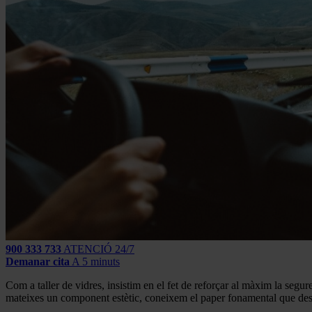
900 333 733
ATENCIÓ 24/7
Demanar cita
A 5 minuts
Com a taller de vidres, insistim en el fet de reforçar al màxim la segur
mateixes un component estètic, coneixem el paper fonamental que de