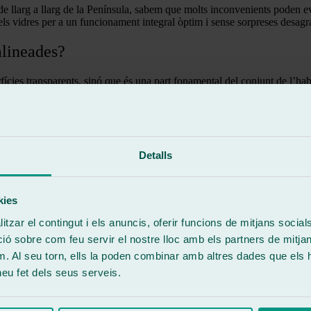
 de llarg a llarg de la Península, sabem que molts inconvenients poden 
els vidres per a un funcionament integral òptim i sense sorpreses desagr
alineades?
ies transparents, sinó que és una part fonamental del conjunt de l’habita
inó que també fa possible el correcte funcionament del parabrisa i les 
èixer-les és crucial per abordar possibles problemes a temps. Els impact
s climàtics en general poden fer que els materials que formen les llunes
Detalls
t en aquelles que s’ha hagut d’haver fet una substitució de parabrises o d
kies
tzar el contingut i els anuncis, oferir funcions de mitjans socials i
 sobre com feu servir el nostre lloc amb els partners de mitjans 
bil, et llistem a continuació les conseqüències que pot comportar circul
m. Al seu torn, ells la poden combinar amb altres dades que els 
a. Amb una lluna mal alineada es poden arribar a crear obstacles visual
 heu fet dels seus serveis.
ens o condicions climatològiques adverses.
lineació dels vidres, els eixugaparabrises també en poden patir les conse