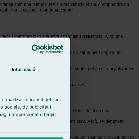
evitar-se amb una ‘simple’ revisió del vehicle abans d’emprendre un
adables a la calçada. Continua llegint!
cle i contribueixen a la seva estabilitat i resistència. Així, una
finestretes.
es, encara que siguin col·lisions lleus o algun petit cop en una
 s’expandeixin i es contreguin, cosa que també pot afectar negativament
Informació
e finestretes pot ser una altra de les causes.
 analitzar el trànsit del lloc.
socials, de publicitat i
ar amb una alineació incorrecta dels vidres del teu cotxe:
hàgiu proporcionat o hagin
s significatius en què es generen punts cecs. Això, evidentment,
qüències. Aquests són un element crucial per mantenir la visibilitat de