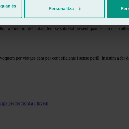
 quan és
Personalitza
Perm
sistència estructural del cotxe. En cas dimpacte o col·lisió, una lluna 
s greus.
iltrar a l’interior del cotxe, fent-se sobretot present quan se circula a alt
quem per viatges cent per cent eficients i sense perill. Insistim a fer de
ips per fer front a l’hivern