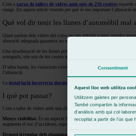
Com a
xarxa de tallers de vidres amb més de 250 centres
repartits
viatge. En aquest article veurem per què és tan important l’alineació d
Què vol dir tenir les llunes d’automòbil mal 
Quan parlem dels vidres del cotxe no ens referim a unes simples superfíc
alineació adequada garanteix no només una visió òptima del conductor s
Una desalineació de les llunes pot ser deguda a nombroses causes i con
sotragada, són una de les causes més habituals.
D’altra banda, les variacions extremes en les temperatures i els canvi
Consentiment
l’alineació.
La
instal·lació incorrecta durant reparacions
anteriors, especialmen
Aquest lloc web utilitza coo
I què pot passar?
Utilitzem galetes per personali
També compartim la informació
Com a taller de vidres amb una dilatada experiència al món de l’automò
d'anàlisis amb qui col·labore
Menys visibilitat.
És un aspecte fonamental per a una conducció segur
recopilat a partir de l'ús que
augmenta el risc d’accidents, especialment en escenaris de trànsit int
Desgast irregular dels eixugaparabrises.
A causa de la incorrecta a