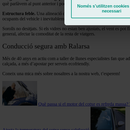
què parlàvem al punt anterior i poden desgastar-se de forma desigual.
Només s’utilitzen cookies
necessari
Estructura feble.
Una alineació deficient també pot comprometre la re
ocupants del vehicle i inevitablement això incrementa el risc de lesion
Sorolls no desitjats. Si els vidres no estan ben ajustats, el vent es pot f
general, afectar la comoditat de la resta de viatgers.
Conducció segura amb Ralarsa
Més de 40 anys en actiu com a taller de llunes especialistes fan que advo
calçada, a més d’apostar per serveis ecofriendly.
Coneix una mica més sobre nosaltres a la nostra web, t’esperem!
Què passa si el motor del cotxe es refreda massa? T
Ajusta la temperatura del cotxe sense calefacció