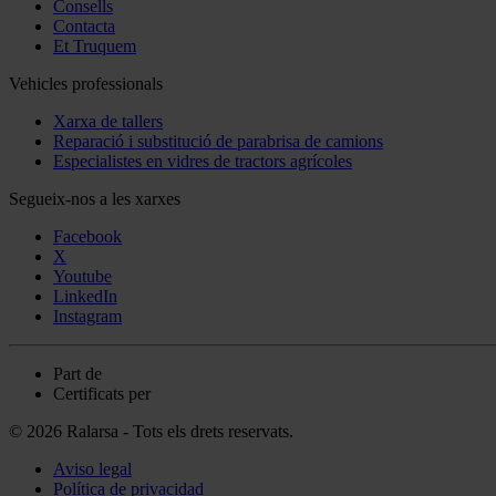
Consells
Contacta
Et Truquem
Vehicles professionals
Xarxa de tallers
Reparació i substitució de parabrisa de camions
Especialistes en vidres de tractors agrícoles
Segueix-nos a les xarxes
Facebook
X
Youtube
LinkedIn
Instagram
Part de
Certificats per
© 2026 Ralarsa - Tots els drets reservats.
Aviso legal
Política de privacidad