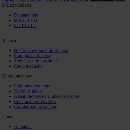
Demanar cita
900 333 733
671 015 121
Ralarsa
Història i evolució de Ralarsa
Franquícies Ralarsa
Treballar amb nosaltres?
Canal mediador
Et pot interessar
Preguntes freqüents
Xarxa de tallers
Asseguradores de Llunes del Cotxe
Reparació vidres cotxe
Canviar parabrisa cotxe
Contacte
Actualitat