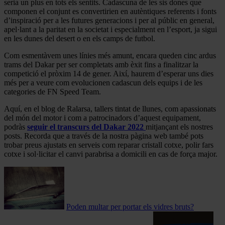
seria un plus en tots els sentits. Cadascuna de les sis dones que
componen el conjunt es convertirien en autèntiques referents i fonts
d’inspiració per a les futures generacions i per al públic en general,
apel·lant a la paritat en la societat i especialment en l’esport, ja sigui
en les dunes del desert o en els camps de futbol.
Com esmentàvem unes línies més amunt, encara queden cinc ardus
trams del Dakar per ser completats amb èxit fins a finalitzar la
competició el pròxim 14 de gener. Així, haurem d’esperar uns dies
més per a veure com evolucionen cadascun dels equips i de les
categories de FN Speed Team.
Aquí, en el blog de Ralarsa, tallers tintat de llunes, com apassionats
del món del motor i com a patrocinadors d’aquest equipament,
podràs
seguir el transcurs del Dakar 2022
mitjançant els nostres
posts. Recorda que a través de la nostra pàgina web també pots
trobar preus ajustats en serveis com reparar cristall cotxe, polir fars
cotxe i sol·licitar el canvi parabrisa a domicili en cas de força major.
Poden multar per portar els vidres bruts?