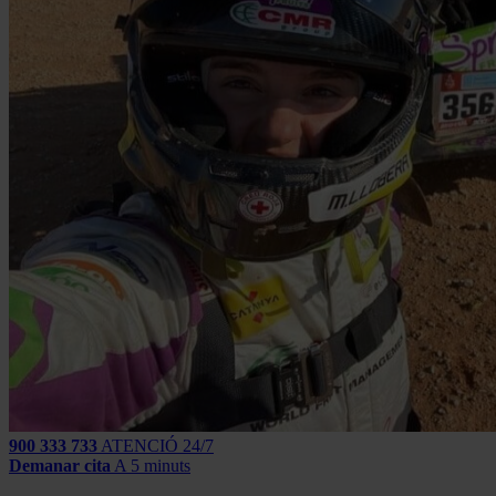
900 333 733
ATENCIÓ 24/7
Demanar cita
A 5 minuts