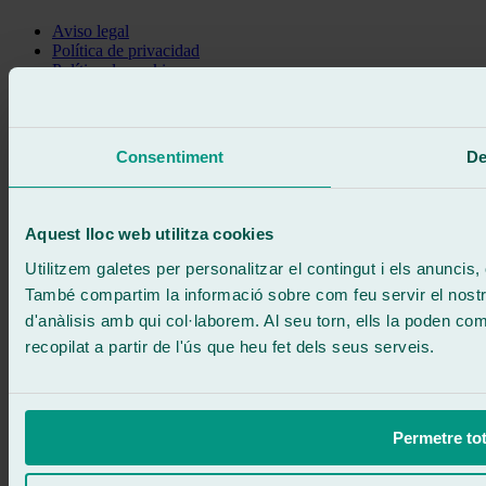
Aviso legal
Política de privacidad
Política de cookies
Truca gratis
Demanar cita
Et truquem
Consentiment
De
Sense compromís
671 015 121
Escriu-nos
900 333 733
Aquest lloc web utilitza cookies
ATENCIÓ 24/7
Contacta'ns
Utilitzem galetes per personalitzar el contingut i els anuncis, o
També compartim la informació sobre com feu servir el nostre 
d'anàlisis amb qui col·laborem. Al seu torn, ells la poden c
recopilat a partir de l'ús que heu fet dels seus serveis.
Permetre tot