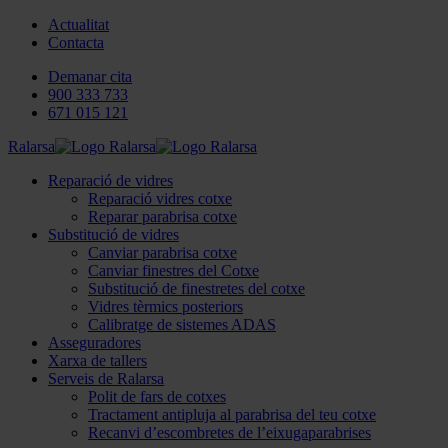
Actualitat
Contacta
Demanar cita
900 333 733
671 015 121
Ralarsa
Reparació de vidres
Reparació vidres cotxe
Reparar parabrisa cotxe
Substitució de vidres
Canviar parabrisa cotxe
Canviar finestres del Cotxe
Substitució de finestretes del cotxe
Vidres tèrmics posteriors
Calibratge de sistemes ADAS
Asseguradores
Xarxa de tallers
Serveis de Ralarsa
Polit de fars de cotxes
Tractament antipluja al parabrisa del teu cotxe
Recanvi d’escombretes de l’eixugaparabrises