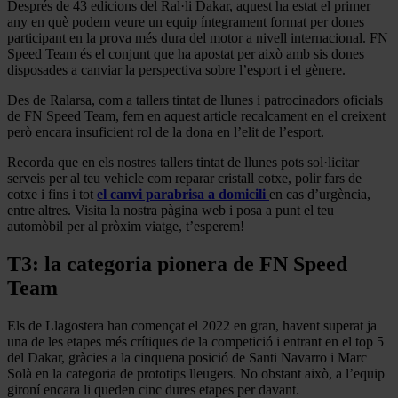
Després de 43 edicions del Ral·li Dakar, aquest ha estat el primer
any en què podem veure un equip íntegrament format per dones
participant en la prova més dura del motor a nivell internacional. FN
Speed Team és el conjunt que ha apostat per això amb sis dones
disposades a canviar la perspectiva sobre l’esport i el gènere.
Des de Ralarsa, com a tallers tintat de llunes i patrocinadors oficials
de FN Speed Team, fem en aquest article recalcament en el creixent
però encara insuficient rol de la dona en l’elit de l’esport.
Recorda que en els nostres tallers tintat de llunes pots sol·licitar
serveis per al teu vehicle com reparar cristall cotxe, polir fars de
cotxe i fins i tot
el canvi parabrisa a domicili
en cas d’urgència,
entre altres. Visita la nostra pàgina web i posa a punt el teu
automòbil per al pròxim viatge, t’esperem!
T3: la categoria pionera de FN Speed
Team
Els de Llagostera han començat el 2022 en gran, havent superat ja
una de les etapes més crítiques de la competició i entrant en el top 5
del Dakar, gràcies a la cinquena posició de Santi Navarro i Marc
Solà en la categoria de prototips lleugers. No obstant això, a l’equip
gironí encara li queden cinc dures etapes per davant.