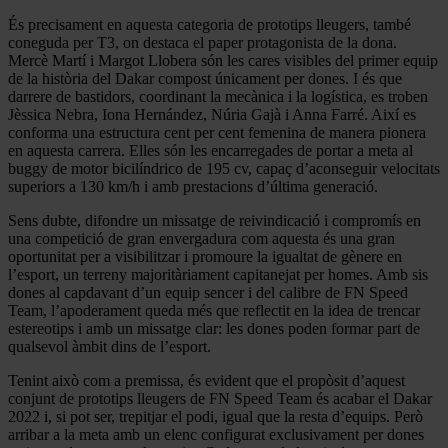
És precisament en aquesta categoria de prototips lleugers, també
coneguda per T3, on destaca el paper protagonista de la dona.
Mercè Martí i Margot Llobera són les cares visibles del primer equip
de la història del Dakar compost únicament per dones. I és que
darrere de bastidors, coordinant la mecànica i la logística, es troben
Jèssica Nebra, Iona Hernández, Núria Gajà i Anna Farré. Així es
conforma una estructura cent per cent femenina de manera pionera
en aquesta carrera. Elles són les encarregades de portar a meta al
buggy de motor bicilíndrico de 195 cv, capaç d’aconseguir velocitats
superiors a 130 km/h i amb prestacions d’última generació.
Sens dubte, difondre un missatge de reivindicació i compromís en
una competició de gran envergadura com aquesta és una gran
oportunitat per a visibilitzar i promoure la igualtat de gènere en
l’esport, un terreny majoritàriament capitanejat per homes. Amb sis
dones al capdavant d’un equip sencer i del calibre de FN Speed
Team, l’apoderament queda més que reflectit en la idea de trencar
estereotips i amb un missatge clar: les dones poden formar part de
qualsevol àmbit dins de l’esport.
Tenint això com a premissa, és evident que el propòsit d’aquest
conjunt de prototips lleugers de FN Speed Team és acabar el Dakar
2022 i, si pot ser, trepitjar el podi, igual que la resta d’equips. Però
arribar a la meta amb un elenc configurat exclusivament per dones