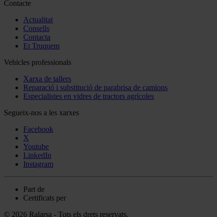
Contacte
Actualitat
Consells
Contacta
Et Truquem
Vehicles professionals
Xarxa de tallers
Reparació i substitució de parabrisa de camions
Especialistes en vidres de tractors agrícoles
Segueix-nos a les xarxes
Facebook
X
Youtube
LinkedIn
Instagram
Part de
Certificats per
© 2026 Ralarsa - Tots els drets reservats.