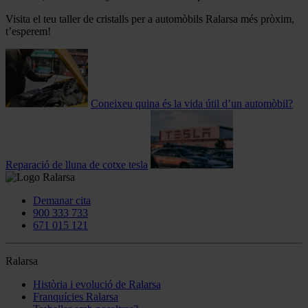
Visita el teu taller de cristalls per a automòbils Ralarsa més pròxim,
t’esperem!
Coneixeu quina és la vida útil d’un automòbil?
Reparació de lluna de cotxe tesla
Demanar cita
900 333 733
671 015 121
Ralarsa
Història i evolució de Ralarsa
Franquícies Ralarsa