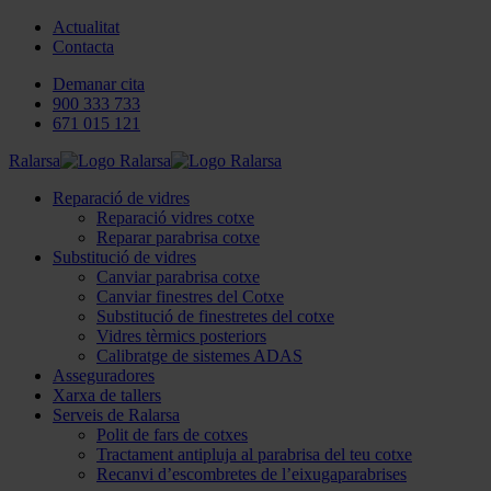
Actualitat
Contacta
Demanar cita
900 333 733
671 015 121
Ralarsa
Reparació de vidres
Reparació vidres cotxe
Reparar parabrisa cotxe
Substitució de vidres
Canviar parabrisa cotxe
Canviar finestres del Cotxe
Substitució de finestretes del cotxe
Vidres tèrmics posteriors
Calibratge de sistemes ADAS
Asseguradores
Xarxa de tallers
Serveis de Ralarsa
Polit de fars de cotxes
Tractament antipluja al parabrisa del teu cotxe
Recanvi d’escombretes de l’eixugaparabrises