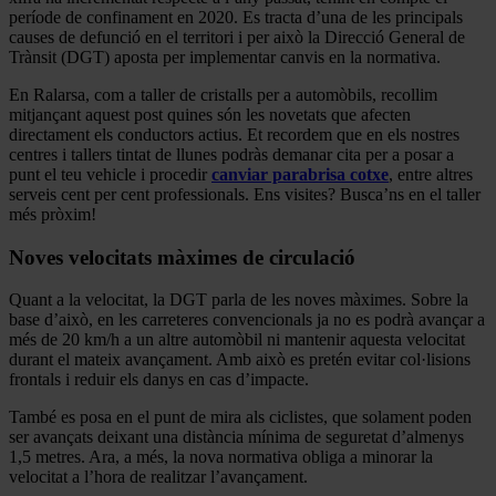
període de confinament en 2020. Es tracta d’una de les principals
causes de defunció en el territori i per això la Direcció General de
Trànsit (DGT) aposta per implementar canvis en la normativa.
En Ralarsa, com a taller de cristalls per a automòbils, recollim
mitjançant aquest post quines són les novetats que afecten
directament els conductors actius. Et recordem que en els nostres
centres i tallers tintat de llunes podràs demanar cita per a posar a
punt el teu vehicle i procedir
canviar parabrisa cotxe
, entre altres
serveis cent per cent professionals. Ens visites? Busca’ns en el taller
més pròxim!
Noves velocitats màximes de circulació
Quant a la velocitat, la DGT parla de les noves màximes. Sobre la
base d’això, en les carreteres convencionals ja no es podrà avançar a
més de 20 km/h a un altre automòbil ni mantenir aquesta velocitat
durant el mateix avançament. Amb això es pretén evitar col·lisions
frontals i reduir els danys en cas d’impacte.
També es posa en el punt de mira als ciclistes, que solament poden
ser avançats deixant una distància mínima de seguretat d’almenys
1,5 metres. Ara, a més, la nova normativa obliga a minorar la
velocitat a l’hora de realitzar l’avançament.