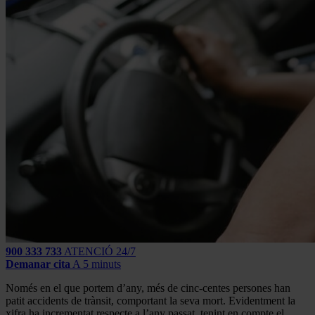
900 333 733
ATENCIÓ 24/7
Demanar cita
A 5 minuts
Només en el que portem d’any, més de cinc-centes persones han
patit accidents de trànsit, comportant la seva mort. Evidentment la
xifra ha incrementat respecte a l’any passat, tenint en compte el