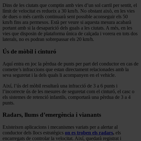
Dins de les ciutats que comptin amb vies d’un sol carril per sentit, el
límit de velocitat es redueix a 30 km/h. No obstant això, en les vies
de dues o més carrils continuarà sent possible aconseguir els 50
km/h fins ara permesos. Està per veure si aquesta mesura acabarà
portant amb si la desaparició dels guals a les ciutats. A més, en les
vies que disposin de plataforma única de calçada i vorera en tots dos
laterals, no es podran sobrepassar els 20 km/h.
Ús de mòbil i cinturó
Aquí entra en joc la pèrdua de punts per part del conductor en cas de
cometre’s infraccions que estan directament relacionades amb la
seva seguretat i la dels quals li acompanyen en el vehicle.
Així, l’ús del mòbil resultarà una infracció de 3 a 6 punts i
l’incorrecte ús de les mesures de seguretat com el cinturó, el casc o
els sistemes de retenció infantils, comportarà una pèrdua de 3 a 4
punts.
Radars, llums d’emergència i vianants
Existeixen aplicacions i mecanismes variats per a alertar al
conductor dels llocs estratègics
on es troben els radars
,
els
encarregats de controlar la velocitat. Així, quedarà registrat i