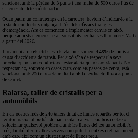
sancionat amb la pèrdua de 3 punts i una multa de 500 euros l’ús de
sistemes de detecció de radars.
Quan patim un contratemps en la carretera, havíem d’indicar-lo a la
resta de conductors mitjançant l’ús dels clàssics triangles
d’emergència. Ara es comencen a implementar canvis en això,
perquè aquests elements seran substituïts per balises lluminoses V-16
a partir del 2026.
Juntament amb els ciclistes, els vianants sumen el 48% de morts a
causa d’accidents de trànsit. Per això s’ha de respectar la seva
prioritat quan som conductors i estar alerta quan som vianants. No
respectar-ho, sobretot en casos clars com els passos de zebra, està
sancionat amb 200 euros de multa i amb la pèrdua de fins a 4 punts
de carnet.
Ralarsa, taller de cristalls per a
automòbils
En els nostres més de 240 tallers tintat de llunes repartits per tot el
territori nacional podràs demanar cita i canviar parabrisa cotxe o
solucionar qualsevol problema amb les llunes del teu automòbil. A
més, també oferim altres serveis com polir far cotxes o el tractament
amb ozó, així com un ajustat tintat de llunes preu.