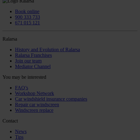
Book online
900 333 733
671 015 121
Ralarsa
History and Evolution of Ralarsa
Ralarsa Franchises
Join our team
Mediator Channel
You may be interested
FAQ’s
Workshop Network
Car windshield insurance companies
Repair car windscreen
Windscreen replace
Contact
News
Tips