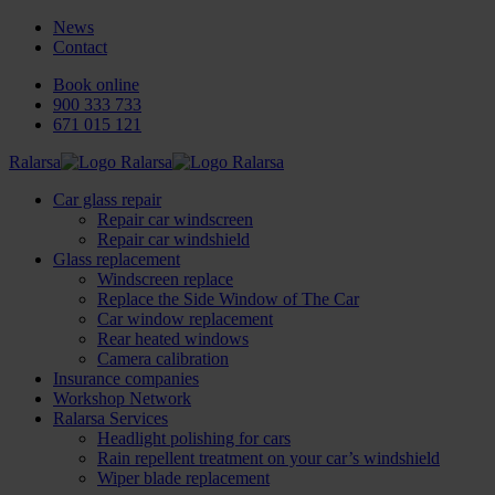
News
Contact
Book online
900 333 733
671 015 121
Ralarsa
Car glass repair
Repair car windscreen
Repair car windshield
Glass replacement
Windscreen replace
Replace the Side Window of The Car
Car window replacement
Rear heated windows
Camera calibration
Insurance companies
Workshop Network
Ralarsa Services
Headlight polishing for cars
Rain repellent treatment on your car’s windshield
Wiper blade replacement