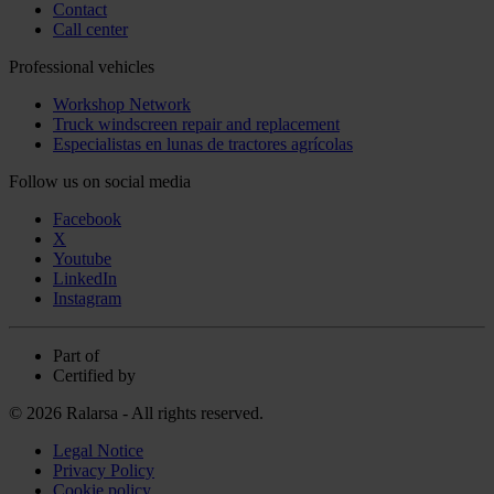
Contact
Call center
Professional vehicles
Workshop Network
Truck windscreen repair and replacement
Especialistas en lunas de tractores agrícolas
Follow us on social media
Facebook
X
Youtube
LinkedIn
Instagram
Part of
Certified by
© 2026 Ralarsa - All rights reserved.
Legal Notice
Privacy Policy
Cookie policy