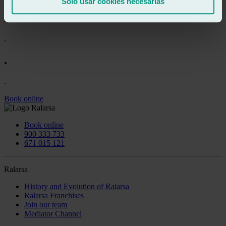
Solo usar cookies necesarias
.
.
.
.
Book online
Book online
900 333 733
671 015 121
Ralarsa
History and Evolution of Ralarsa
Ralarsa Franchises
Join our team
Mediator Channel