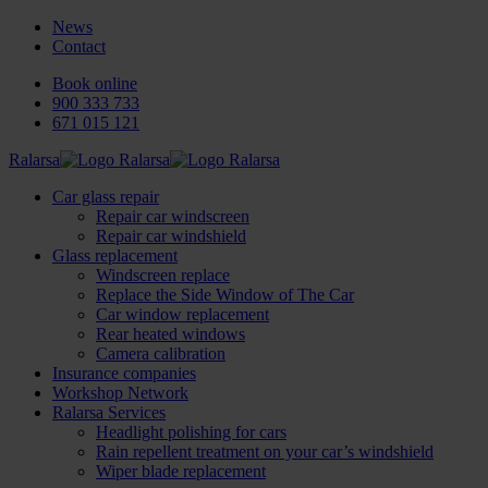
News
Contact
Book online
900 333 733
671 015 121
Ralarsa
Car glass repair
Repair car windscreen
Repair car windshield
Glass replacement
Windscreen replace
Replace the Side Window of The Car
Car window replacement
Rear heated windows
Camera calibration
Insurance companies
Workshop Network
Ralarsa Services
Headlight polishing for cars
Rain repellent treatment on your car’s windshield
Wiper blade replacement