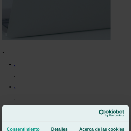
.
.
.
.
.
.
.
Consentimiento
Detalles
Acerca de las cookies