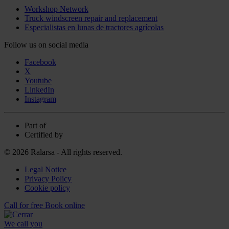
Workshop Network
Truck windscreen repair and replacement
Especialistas en lunas de tractores agrícolas
Follow us on social media
Facebook
X
Youtube
LinkedIn
Instagram
Part of
Certified by
© 2026 Ralarsa - All rights reserved.
Legal Notice
Privacy Policy
Cookie policy
Call for free
Book online
We call you