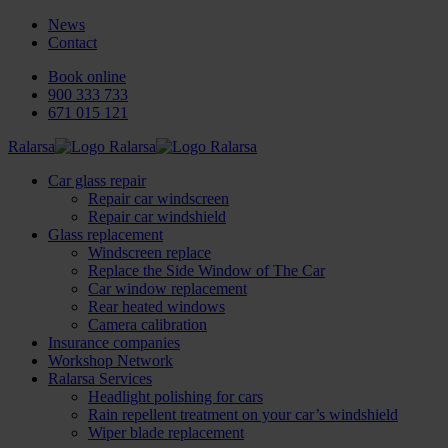
News
Contact
Book online
900 333 733
671 015 121
Ralarsa
Car glass repair
Repair car windscreen
Repair car windshield
Glass replacement
Windscreen replace
Replace the Side Window of The Car
Car window replacement
Rear heated windows
Camera calibration
Insurance companies
Workshop Network
Ralarsa Services
Headlight polishing for cars
Rain repellent treatment on your car’s windshield
Wiper blade replacement