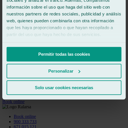
sociales y analizar el tráfico. Además, compartimos
información sobre el uso que haga del sitio web con
.
nuestros partners de redes sociales, publicidad y análisis
.
web, quienes pueden combinarla con otra información
que les haya proporcionado o que hayan recopilado a
.
partir del uso que haya hecho de sus servicios.
.
Permitir todas las cookies
.
.
Personalizar
.
Solo usar cookies necesarias
.
Book online
Book online
900 333 733
671 015 121