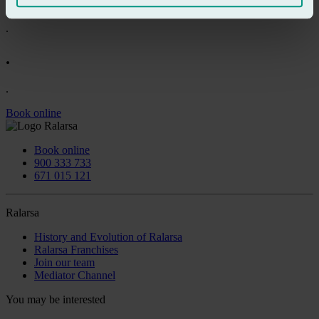
.
.
.
.
Book online
Book online
900 333 733
671 015 121
Ralarsa
History and Evolution of Ralarsa
Ralarsa Franchises
Join our team
Mediator Channel
You may be interested