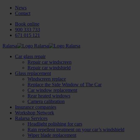
News
Contact
Book online
900 333 733
671 015 121
Ralarsa
Car glass repair
Repair car windscreen
Repair car windshield
Glass replacement
Windscreen replace
Replace the Side Window of The Car
Car window replacement
Rear heated windows
Camera calibration
Insurance companies
Workshop Network
Ralarsa Services
Headlight polishing for cars
Rain repellent treatment on your car’s windshield
Wiper blade replacement