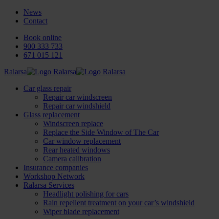
News
Contact
Book online
900 333 733
671 015 121
Ralarsa
Car glass repair
Repair car windscreen
Repair car windshield
Glass replacement
Windscreen replace
Replace the Side Window of The Car
Car window replacement
Rear heated windows
Camera calibration
Insurance companies
Workshop Network
Ralarsa Services
Headlight polishing for cars
Rain repellent treatment on your car’s windshield
Wiper blade replacement