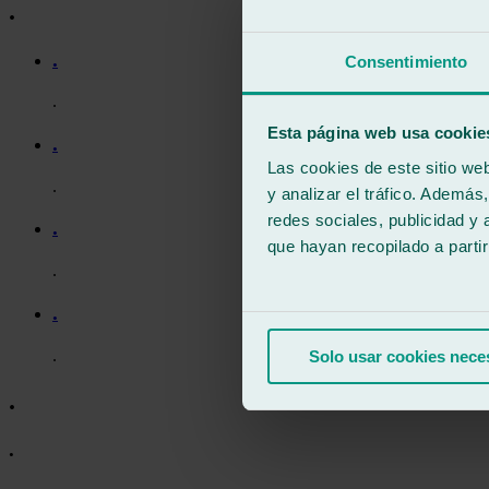
.
.
Consentimiento
.
Esta página web usa cookie
.
Las cookies de este sitio we
.
y analizar el tráfico. Ademá
redes sociales, publicidad y
.
que hayan recopilado a parti
.
.
.
Solo usar cookies nece
.
.