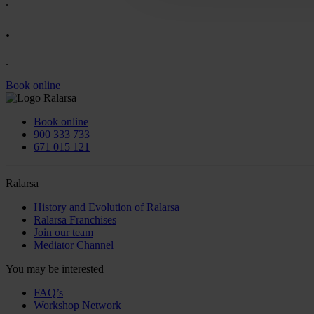
.
.
.
Book online
Book online
900 333 733
671 015 121
Ralarsa
History and Evolution of Ralarsa
Ralarsa Franchises
Join our team
Mediator Channel
You may be interested
FAQ’s
Workshop Network