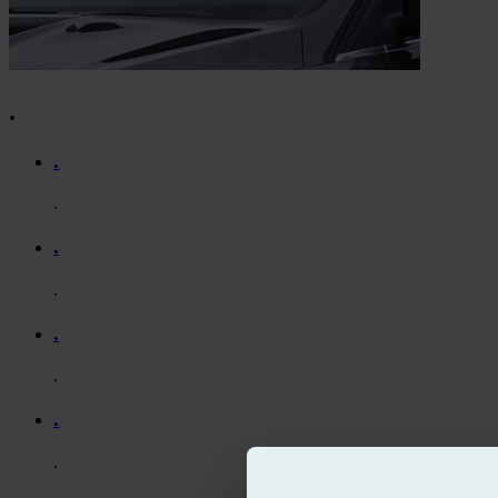
.
.
.
.
.
.
.
.
.