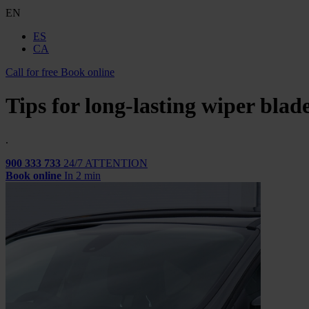
EN
ES
CA
Call for free
Book online
Tips for long-lasting wiper blad
.
900 333 733
24/7 ATTENTION
Book online
In 2 min