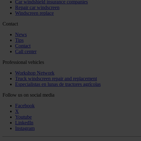
Car windshield insurance companies
Repair car windscreen
Windscreen replace
Contact
News
Tips
Contact
Call center
Professional vehicles
Workshop Network
Truck windscreen repair and replacement
Especialistas en lunas de tractores agrícolas
Follow us on social media
Facebook
X
Youtube
LinkedIn
Instagram