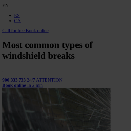
EN
ES
CA
Call for free
Book online
Most common types of
windshield breaks
.
900 333 733
24/7 ATTENTION
Book online
In 2 min