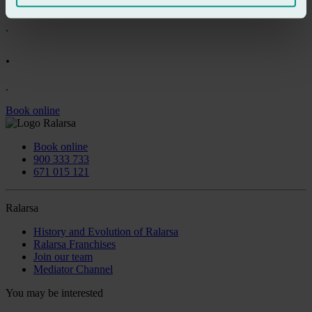
.
.
.
.
Book online
Book online
900 333 733
671 015 121
Ralarsa
History and Evolution of Ralarsa
Ralarsa Franchises
Join our team
Mediator Channel
You may be interested