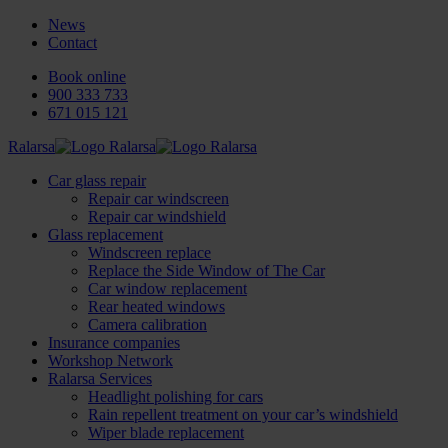
News
Contact
Book online
900 333 733
671 015 121
Ralarsa
Car glass repair
Repair car windscreen
Repair car windshield
Glass replacement
Windscreen replace
Replace the Side Window of The Car
Car window replacement
Rear heated windows
Camera calibration
Insurance companies
Workshop Network
Ralarsa Services
Headlight polishing for cars
Rain repellent treatment on your car’s windshield
Wiper blade replacement