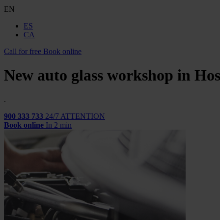
EN
ES
CA
Call for free
Book online
New auto glass workshop in Hos
.
900 333 733
24/7 ATTENTION
Book online
In 2 min