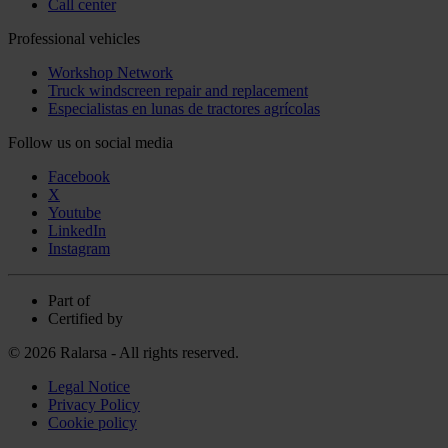
Call center
Professional vehicles
Workshop Network
Truck windscreen repair and replacement
Especialistas en lunas de tractores agrícolas
Follow us on social media
Facebook
X
Youtube
LinkedIn
Instagram
Part of
Certified by
© 2026 Ralarsa - All rights reserved.
Legal Notice
Privacy Policy
Cookie policy