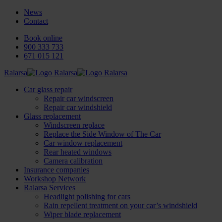
News
Contact
Book online
900 333 733
671 015 121
Ralarsa
Car glass repair
Repair car windscreen
Repair car windshield
Glass replacement
Windscreen replace
Replace the Side Window of The Car
Car window replacement
Rear heated windows
Camera calibration
Insurance companies
Workshop Network
Ralarsa Services
Headlight polishing for cars
Rain repellent treatment on your car’s windshield
Wiper blade replacement