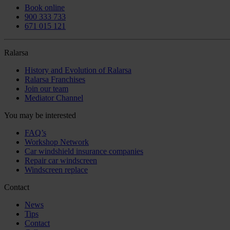
Book online
900 333 733
671 015 121
Ralarsa
History and Evolution of Ralarsa
Ralarsa Franchises
Join our team
Mediator Channel
You may be interested
FAQ’s
Workshop Network
Car windshield insurance companies
Repair car windscreen
Windscreen replace
Contact
News
Tips
Contact