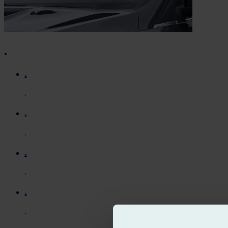
.
.
.
.
.
.
.
.
.