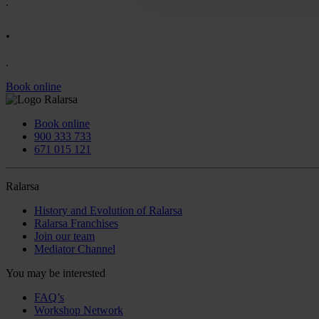
.
.
.
Book online
Book online
900 333 733
671 015 121
Ralarsa
History and Evolution of Ralarsa
Ralarsa Franchises
Join our team
Mediator Channel
You may be interested
FAQ’s
Workshop Network