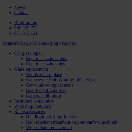
News
Contact
Book online
900 333 733
671 015 121
Ralarsa
Car glass repair
Repair car windscreen
Repair car windshield
Glass replacement
Windscreen replace
Replace the Side Window of The Car
Car window replacement
Rear heated windows
Camera calibration
Insurance companies
Workshop Network
Ralarsa Services
Headlight polishing for cars
Rain repellent treatment on your car’s windshield
Wiper blade replacement