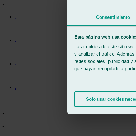
.
.
Consentimiento
.
Esta página web usa cookie
.
Las cookies de este sitio we
.
y analizar el tráfico. Ademá
redes sociales, publicidad y
.
que hayan recopilado a parti
.
.
.
Solo usar cookies nece
.
.