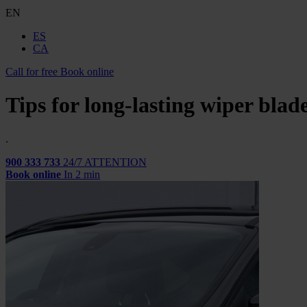
EN
ES
CA
Call for free
Book online
Tips for long-lasting wiper blad
.
900 333 733
24/7 ATTENTION
Book online
In 2 min