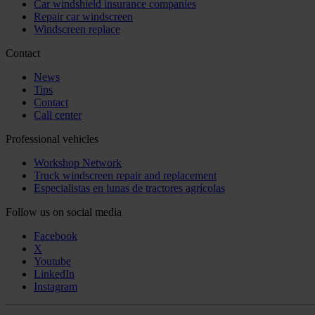
Car windshield insurance companies
Repair car windscreen
Windscreen replace
Contact
News
Tips
Contact
Call center
Professional vehicles
Workshop Network
Truck windscreen repair and replacement
Especialistas en lunas de tractores agrícolas
Follow us on social media
Facebook
X
Youtube
LinkedIn
Instagram