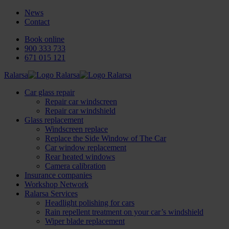
News
Contact
Book online
900 333 733
671 015 121
Ralarsa
Car glass repair
Repair car windscreen
Repair car windshield
Glass replacement
Windscreen replace
Replace the Side Window of The Car
Car window replacement
Rear heated windows
Camera calibration
Insurance companies
Workshop Network
Ralarsa Services
Headlight polishing for cars
Rain repellent treatment on your car’s windshield
Wiper blade replacement