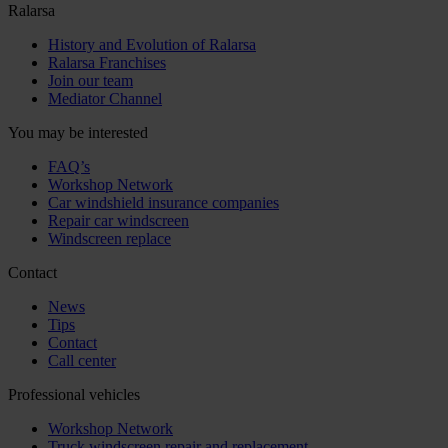
Ralarsa
History and Evolution of Ralarsa
Ralarsa Franchises
Join our team
Mediator Channel
You may be interested
FAQ’s
Workshop Network
Car windshield insurance companies
Repair car windscreen
Windscreen replace
Contact
News
Tips
Contact
Call center
Professional vehicles
Workshop Network
Truck windscreen repair and replacement