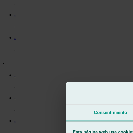
.
.
.
.
.
.
.
.
.
.
Consentimiento
.
Esta página web usa cookie
.