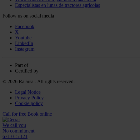
Especialistas en lunas de tractores agrícolas
Follow us on social media
Facebook
X
Youtube
LinkedIn
Instagram
Part of
Certified by
© 2026 Ralarsa - All rights reserved.
Legal Notice
Privacy Policy
Cookie policy
Call for free
Book online
We call you
No commitment
671 015 121