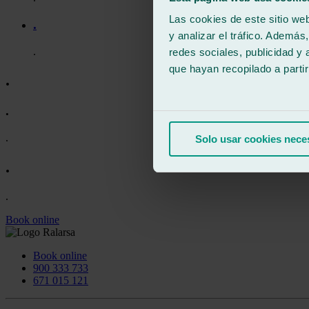
Las cookies de este sitio we
.
y analizar el tráfico. Ademá
.
redes sociales, publicidad y
que hayan recopilado a parti
.
.
.
Solo usar cookies nece
.
.
Book online
Book online
900 333 733
671 015 121