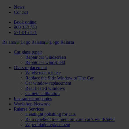
News
Contact
Book online
900 333 733
671 015 121
Ralarsa
Car glass repair
Repair car windscreen
Repair car windshield
Glass replacement
Windscreen replace
Replace the Side Window of The Car
Car window replacement
Rear heated windows
Camera calibration
Insurance companies
Workshop Network
Ralarsa Services
Headlight polishing for cars
Rain repellent treatment on your car’s windshield
Wiper blade replacement