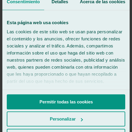
Consentimiento
Detalles
Acerca de las cookies
Keyboard shortcuts
Image may be subject to copyright
Terms
Esta página web usa cookies
Las cookies de este sitio web se usan para personalizar
el contenido y los anuncios, ofrecer funciones de redes
Olvida el papeleo del seguro
sociales y analizar el tráfico. Además, compartimos
Reparamos tu luna en 30 minutos y nos encargamos de la gestión
información sobre el uso que haga del sitio web con
con el seguro.
nuestros partners de redes sociales, publicidad y análisis
Pide cita ahora
web, quienes pueden combinarla con otra información
que les haya proporcionado o que hayan recopilado a
Book online
partir del uso que haya hecho de sus servicios.
900 333 733
671 015 121
Permitir todas las cookies
Ralarsa
History and Evolution of Ralarsa
Personalizar
Ralarsa Franchises
Join our team
Mediator Channel