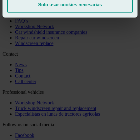
Solo usar cookies necesarias
You may be interested
FAQ’s
Workshop Network
Car windshield insurance companies
Repair car windscreen
Windscreen replace
Contact
News
Tips
Contact
Call center
Professional vehicles
Workshop Network
Truck windscreen repair and replacement
Especialistas en lunas de tractores agrícolas
Follow us on social media
Facebook