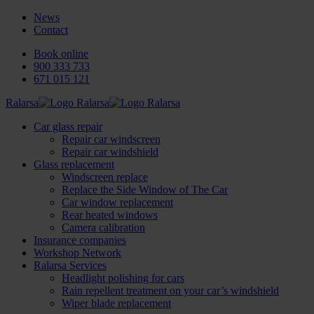
News
Contact
Book online
900 333 733
671 015 121
Ralarsa
Car glass repair
Repair car windscreen
Repair car windshield
Glass replacement
Windscreen replace
Replace the Side Window of The Car
Car window replacement
Rear heated windows
Camera calibration
Insurance companies
Workshop Network
Ralarsa Services
Headlight polishing for cars
Rain repellent treatment on your car’s windshield
Wiper blade replacement