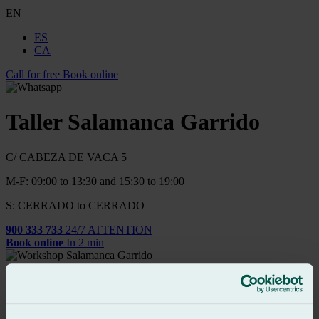
EN
ES
CA
Call for free
Book online
Taller Salamanca Garrido
C/ CABEZA DE VACA 5
M-F: 09:00 to 13:30 and 15:30 to 19:00
S: CERRADO to CERRADO
900 333 733
24/7 ATTENTION
Book online
In 2 min
Reparación y Sustitución Urgente de Vidrios del Automóvil
Car windscreen replacement
Replace the Side Window of The Car
Car Window Regulator Repair