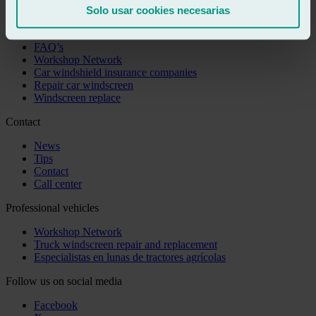
Solo usar cookies necesarias
You may be interested
FAQ’s
Workshop Network
Car windshield insurance companies
Repair car windscreen
Windscreen replace
Contact
News
Tips
Contact
Call center
Professional vehicles
Workshop Network
Truck windscreen repair and replacement
Especialistas en lunas de tractores agrícolas
Follow us on social media
Facebook