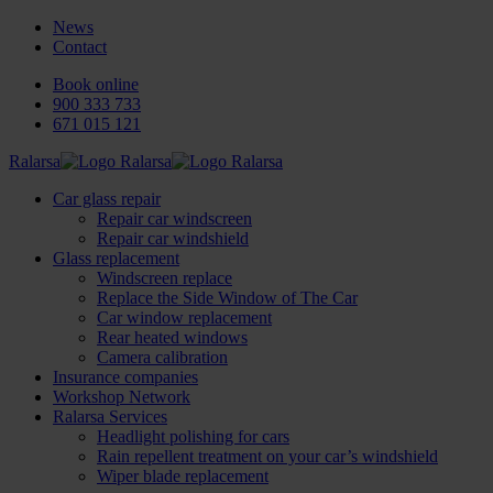
News
Contact
Book online
900 333 733
671 015 121
Ralarsa
Car glass repair
Repair car windscreen
Repair car windshield
Glass replacement
Windscreen replace
Replace the Side Window of The Car
Car window replacement
Rear heated windows
Camera calibration
Insurance companies
Workshop Network
Ralarsa Services
Headlight polishing for cars
Rain repellent treatment on your car’s windshield
Wiper blade replacement