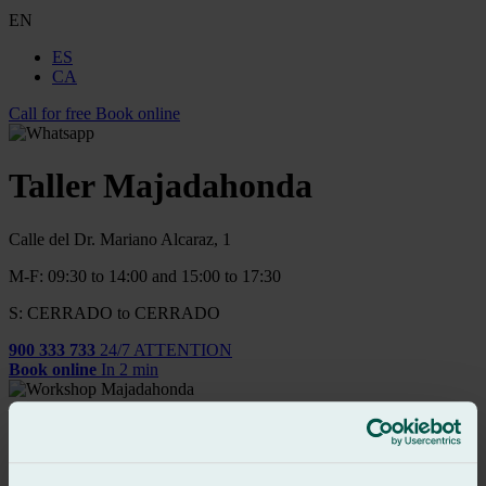
EN
ES
CA
Call for free
Book online
Taller Majadahonda
Calle del Dr. Mariano Alcaraz, 1
M-F: 09:30 to 14:00 and 15:00 to 17:30
S: CERRADO to CERRADO
900 333 733
24/7 ATTENTION
Book online
In 2 min
Reparación y Sustitución Urgente de Vidrios del Automóvil
Car windscreen replacement
Replace the Side Window of The Car
Car Window Regulator Repair