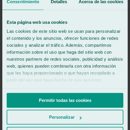
Consentimiento
Detalles
Acerca de las cookies
Esta página web usa cookies
Las cookies de este sitio web se usan para personalizar
el contenido y los anuncios, ofrecer funciones de redes
Olvida el papeleo del seguro
sociales y analizar el tráfico. Además, compartimos
Reparamos tu luna en 30 minutos y nos encargamos de la gestión
información sobre el uso que haga del sitio web con
con el seguro.
nuestros partners de redes sociales, publicidad y análisis
Pide cita ahora
web, quienes pueden combinarla con otra información
que les haya proporcionado o que hayan recopilado a
Book online
partir del uso que haya hecho de sus servicios.
900 333 733
671 015 121
Permitir todas las cookies
Ralarsa
History and Evolution of Ralarsa
Personalizar
Ralarsa Franchises
Join our team
Mediator Channel