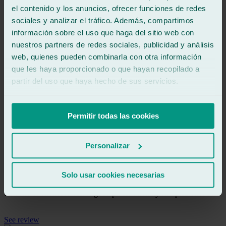
Fast and professional service, plus excellent customer service.
el contenido y los anuncios, ofrecer funciones de redes
Excellent!!
sociales y analizar el tráfico. Además, compartimos
información sobre el uso que haga del sitio web con
See review
nuestros partners de redes sociales, publicidad y análisis
MC
web, quienes pueden combinarla con otra información
maria criado maeso
que les haya proporcionado o que hayan recopilado a
Review of
Google
5
/5
·
6 years ago
partir del uso que haya hecho de sus servicios.
See review
Excellent, good treatment and speed
Permitir todas las cookies
See review
FO
Personalizar
francisco ortiz almendro
Review of
Google
4
/5
·
6 years ago
Solo usar cookies necesarias
See review
Fast and efficient service. A good place. Friendly and pleasant staff.
See review