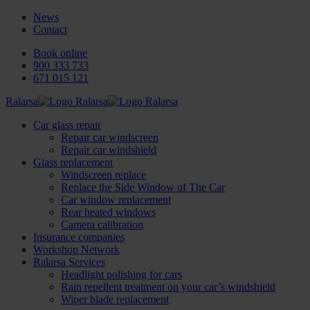
News
Contact
Book online
900 333 733
671 015 121
Ralarsa
Car glass repair
Repair car windscreen
Repair car windshield
Glass replacement
Windscreen replace
Replace the Side Window of The Car
Car window replacement
Rear heated windows
Camera calibration
Insurance companies
Workshop Network
Ralarsa Services
Headlight polishing for cars
Rain repellent treatment on your car’s windshield
Wiper blade replacement