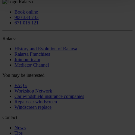
Book online
900 333 733
671 015 121
Ralarsa
History and Evolution of Ralarsa
Ralarsa Franchises
Join our team
Mediator Channel
You may be interested
FAQ’s
Workshop Network
Car windshield insurance companies
Repair car windscreen
Windscreen replace
Contact
News
Tips