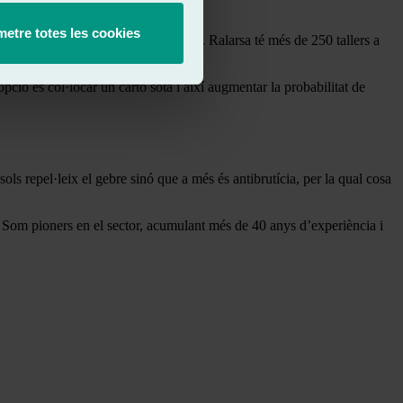
etre totes les cookies
r a reparar esgarrapades lluna cotxe. Ralarsa té més de 250 tallers a
ció és col·locar un cartó sota i així augmentar la probabilitat de
sols repel·leix el gebre sinó que a més és antibrutícia, per la qual cosa
t. Som pioners en el sector, acumulant més de 40 anys d’experiència i