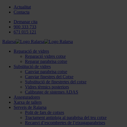
Actualitat
Contacta
Demanar cita
900 333 733
671 015 121
Ralarsa
Reparació de vidres
Reparació vidres cotxe
Reparar parabrisa cotxe
Substitució de vidres
Canviar parabrisa cotxe
Canviar finestres del Cotxe
Substitució de finestretes del cotxe
Vidres tèrmics posteriors
Calibratge de sistemes ADAS
Asseguradores
Xarxa de tallers
Serveis de Ralarsa
Polit de fars de cotxes
Tractament antipluja al parabrisa del teu cotxe
Recanvi d’escombretes de l’eixugaparabrises