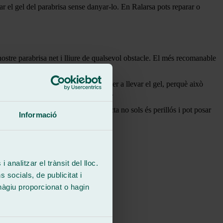
ar el gel del parabrisa sense danyar-lo. En Ralarsa pots reparar o
ostre parabrisa net i lliure de qualsevol obstacle. El més recomanable
 i qualsevol brutícia en el parabrisa.
és tirar aigua calenta al parabrisa per a llevar el gel, perquè això
s vidre cotxe
o canviar vidre cotxe.
abrisa trencat de la manera incorrecta no sols és perillós i pot posar
Informació
 analitzar el trànsit del lloc.
socials, de publicitat i
hàgiu proporcionat o hagin