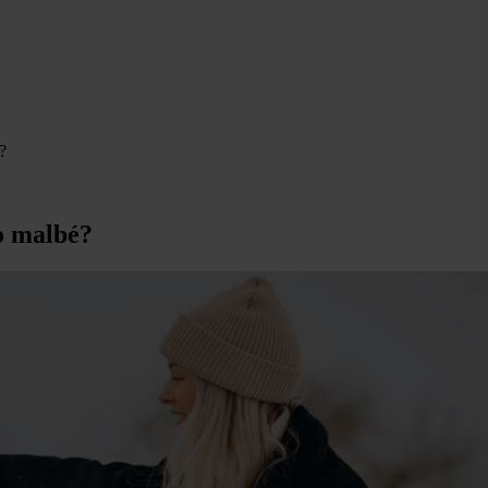
?
lo malbé?