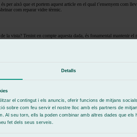
 és per això que et portem aquest article en el qual t’ensenyem com llev
esbrinar com reparar vidre tèrmic.
s de la vista? Tenint en compte aquesta dada, és fonamental mantenir el n
 a ell podràs repel·lir no només el gebre sinó que a més evitaràs la pluja
nsells perquè puguis llevar el gel del teu parabrisa. El que has d’evitar 
specialment si tens un trencament. A Ralarsa pots
reparar esgarrapade
a teva visibilitat, pots rebre una multa de 200 euros? Descongelar un par
Detalls
eralment.
kies
tzar el contingut i els anuncis, oferir funcions de mitjans socials i
 sobre com feu servir el nostre lloc amb els partners de mitjans 
m. Al seu torn, ells la poden combinar amb altres dades que els 
 heu fet dels seus serveis.