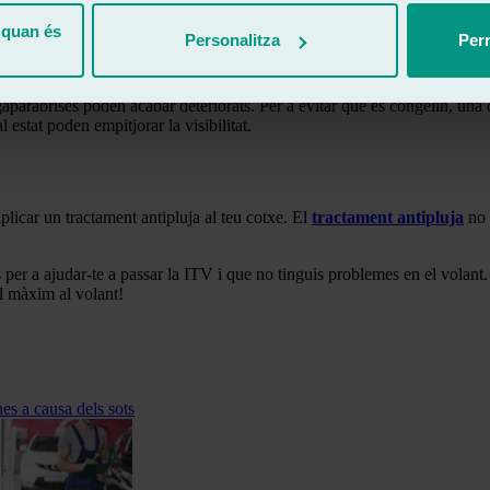
 quan és
Personalitza
Perm
una multa, et recomanem que acudeixis al teu taller Ralarsa més pròxim pe
parabrises poden acabar deteriorats. Per a evitar que es congelin, una op
stat poden empitjorar la visibilitat.
plicar un tractament antipluja al teu cotxe. El
tractament antipluja
no 
is per a ajudar-te a passar la ITV i que no tinguis problemes en el volan
al màxim al volant!
es a causa dels sots