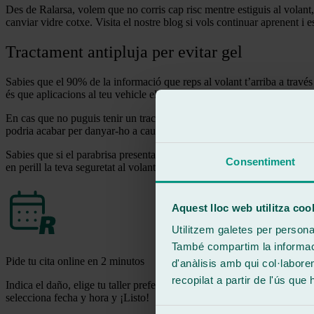
Des de Ralarsa, volem que no corris cap risc mentre estiguis al volant,
canviar vidre cotxe. Visita el nostre blog si vols continuar aprenent i 
Tractament antipluja per evitar gel
Sabies que el 90% de la informació que reps al volant t’arriba a travé
és que aplicacions al teu vehicle el nostre tractament antipluja. Gràcies
En cas que no puguis tenir un tractament antipluja, aquí et donem uns co
podria acabar per danyar-ho a causa del canvi brusc de temperatura, e
Sabies que si el parabrisa presenta danys o trencaments que dificultin l
Consentiment
en perill la teva seguretat al volant, sinó que pot costar-te molt car, lit
Aquest lloc web utilitza coo
Utilitzem galetes per personali
També compartim la informació
Pide tu cita online en 2 minutos
d'anàlisis amb qui col·labore
recopilat a partir de l'ús que
Indica el daño, elige tu taller preferido
selecciona fecha y hora y ¡Listo!