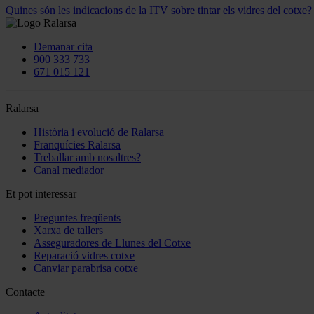
Quines són les indicacions de la ITV sobre tintar els vidres del cotxe?
Demanar cita
900 333 733
671 015 121
Ralarsa
Història i evolució de Ralarsa
Franquícies Ralarsa
Treballar amb nosaltres?
Canal mediador
Et pot interessar
Preguntes freqüents
Xarxa de tallers
Asseguradores de Llunes del Cotxe
Reparació vidres cotxe
Canviar parabrisa cotxe
Contacte