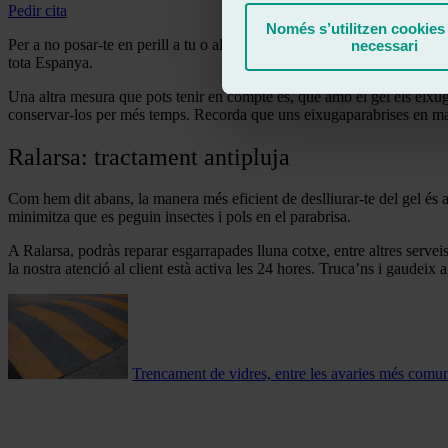
Pedir cita
Només s’utilitzen cookies
Per a no posar-te en perill a tu o als teus passatgers i acabar pagant 
necessari
tota Espanya.
Una altra mesura que pots tenir en compte és, que amb el gel els eixuga
conservar-los per més temps. Recorda que uns eixugaparabrises en mal e
Ralarsa: tractament antipluja
Com hem dit abans, la manera més eficient de deslliurar-te del gel és a
minimitza que es peguin insectes i pols en el parabrisa.
A Ralarsa, podràs reparar esgarrapades lluna cotxe, entre altres serve
la nostra atenció al client està activa les 24 hores. Truca’ns i gaudeix 
Trencament de vidres, entre les avaries més comun