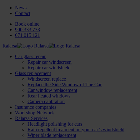
News
Contact
Book online
900 333 733
671 015 121
Ralarsa
Car glass repair
Repair car windscreen
Repair car windshield
Glass replacement
Windscreen replace
Replace the Side Window of The Car
Car window replacement
Rear heated windows
Camera calibration
Insurance companies
Workshop Network
Ralarsa Services
Headlight polishing for cars
Rain repellent treatment on your car’s windshield
Wiper blade replacement