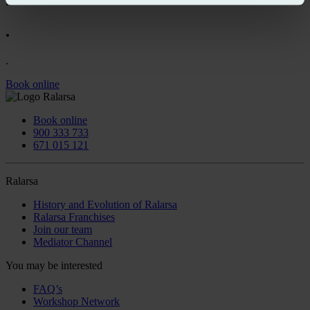
.
.
.
Book online
Book online
900 333 733
671 015 121
Ralarsa
History and Evolution of Ralarsa
Ralarsa Franchises
Join our team
Mediator Channel
You may be interested
FAQ’s
Workshop Network