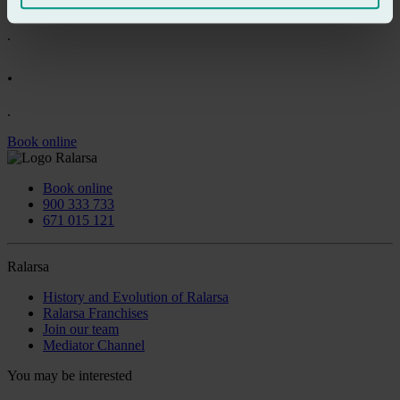
.
.
.
.
Book online
Book online
900 333 733
671 015 121
Ralarsa
History and Evolution of Ralarsa
Ralarsa Franchises
Join our team
Mediator Channel
You may be interested