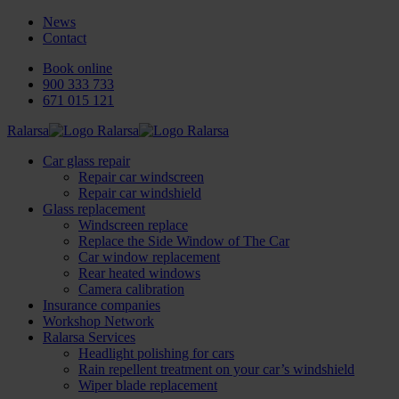
News
Contact
Book online
900 333 733
671 015 121
Ralarsa
Car glass repair
Repair car windscreen
Repair car windshield
Glass replacement
Windscreen replace
Replace the Side Window of The Car
Car window replacement
Rear heated windows
Camera calibration
Insurance companies
Workshop Network
Ralarsa Services
Headlight polishing for cars
Rain repellent treatment on your car’s windshield
Wiper blade replacement