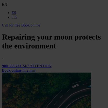
EN
ES
CA
Call for free
Book online
Repairing your moon protects
the environment
.
900 333 733
24/7 ATTENTION
Book online
In 2 min