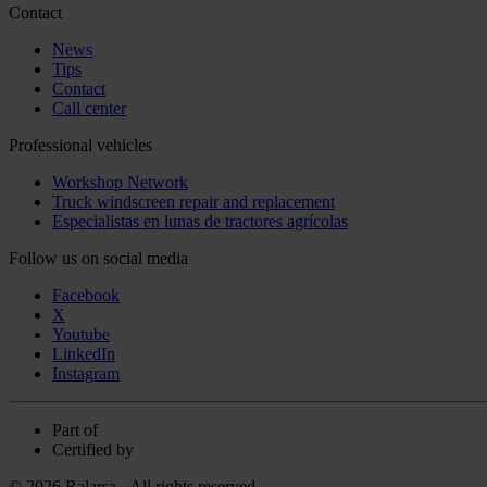
Contact
News
Tips
Contact
Call center
Professional vehicles
Workshop Network
Truck windscreen repair and replacement
Especialistas en lunas de tractores agrícolas
Follow us on social media
Facebook
X
Youtube
LinkedIn
Instagram
Part of
Certified by
© 2026 Ralarsa - All rights reserved.