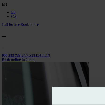
EN
ES
CA
Call for free
Book online
–
–
900 333 733
24/7 ATTENTION
Book online
In 2 min