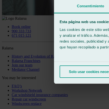
Consentimiento
Esta página web usa cookie
Book online
Las cookies de este sitio we
900 333 733
y analizar el tráfico. Ademá
671 015 121
redes sociales, publicidad y
que hayan recopilado a parti
Ralarsa
History and Evolution of Ralarsa
Ralarsa Franchises
Join our team
Mediator Channel
Solo usar cookies nece
You may be interested
FAQ’s
Workshop Network
Car windshield insurance companies
Repair car windscreen
Windscreen replace