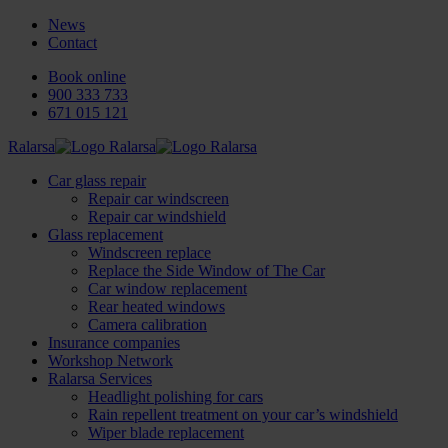
News
Contact
Book online
900 333 733
671 015 121
Ralarsa
Car glass repair
Repair car windscreen
Repair car windshield
Glass replacement
Windscreen replace
Replace the Side Window of The Car
Car window replacement
Rear heated windows
Camera calibration
Insurance companies
Workshop Network
Ralarsa Services
Headlight polishing for cars
Rain repellent treatment on your car’s windshield
Wiper blade replacement